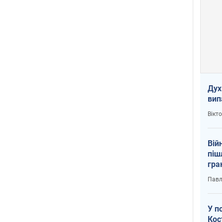
Дух
вип
Вікт
Вій
піш
гра
юту
Павл
У п
Кос