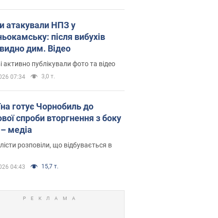
и атакували НПЗ у
ьокамську: після вибухів
 видно дим. Відео
і активно публікували фото та відео
3,0 т.
026 07:34
їна готує Чорнобиль до
ової спроби вторгнення з боку
 – медіа
істи розповіли, що відбувається в
15,7 т.
026 04:43