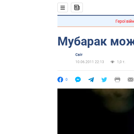
Герої вій
Мубарак мож
Світ
10.06.2011 22:13
1,0 т.
0