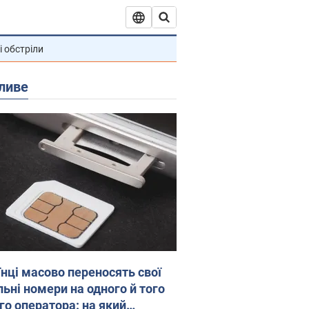
і обстріли
ливе
їнці масово переносять свої
льні номери на одного й того
го оператора: на який