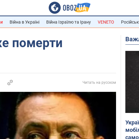
ни
Війна в Україні
Війна Ізраїлю та Ірану
VENETO
Російськ
Важ
е померти
Читать на русском
Укра
мобі
само