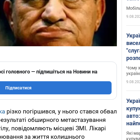
найч
Мобіль
9.08.20
Укра
висе
"слуг
розпо
ухва
Чому х
сі головного — підпишіться на Новини на
про 
україн
9.08.20
Підписатися
Укра
купу
ка
різко погіршився, у нього стався обвал
авто
 результаті обширного метастазування
найп
ілу, повідомляють місцеві ЗМІ. Лікарі
моде
Які ма
оювання за життя колишнього
купува