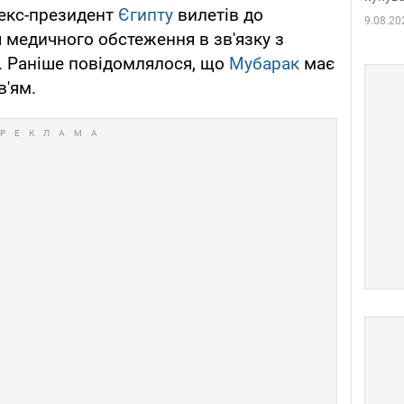
 екс-президент
Єгипту
вилетів до
9.08.20
медичного обстеження в зв'язку з
. Раніше повідомлялося, що
Мубарак
має
в'ям.