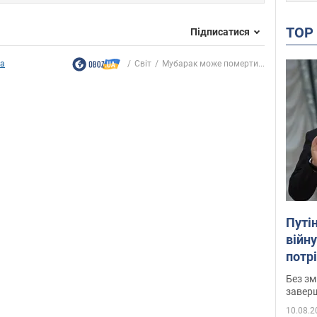
TO
Підписатися
ка
Світ
Мубарак може померти...
Путі
війну
потр
думк
Без зм
заверш
10.08.2