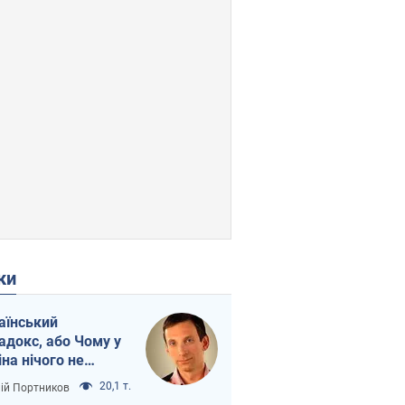
ки
аїнський
адокс, або Чому у
іна нічого не
шло з Україною
20,1 т.
лій Портников