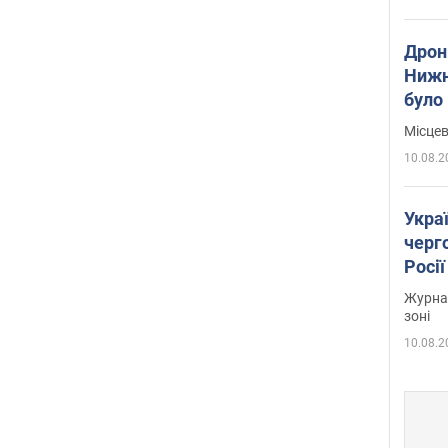
Дрон
Нижн
було
Місцев
10.08.2
Укра
черг
Росії
Журнал
зоні
10.08.2