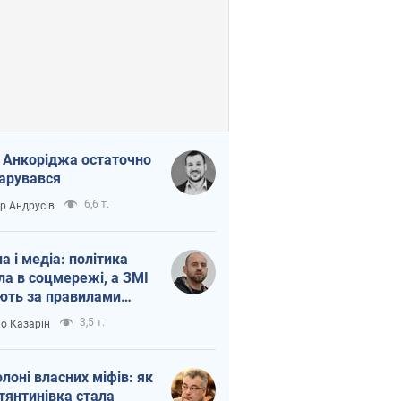
 Анкоріджа остаточно
арувався
6,6 т.
ор Андрусів
на і медіа: політика
ла в соцмережі, а ЗМІ
ють за правилами
б
3,5 т.
о Казарін
олоні власних міфів: як
тянтинівка стала