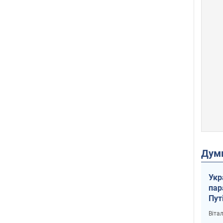
Дум
Укр
пар
Пут
вий
Віта