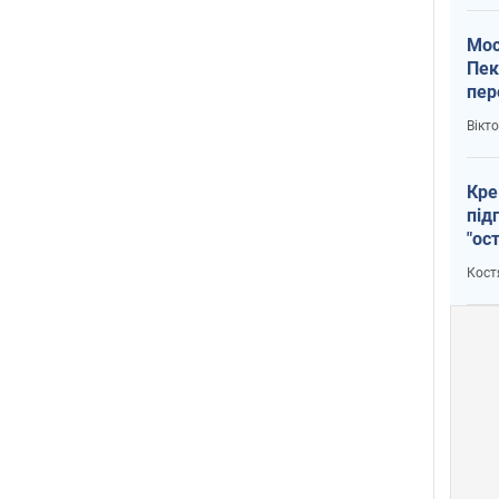
Мос
Пек
пер
зал
Вікт
Ки
Кре
під
"ос
Кост