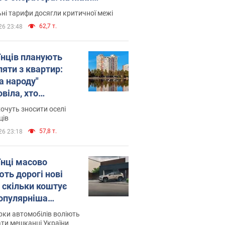
астіше переходять
ні тарифи досягли критичної межі
62,7 т.
26 23:48
їнців планують
ляти з квартир:
а народу"
віла, хто
люватиме рішення
очуть зносити оселі
знесення будинків
ців
57,8 т.
26 23:18
їнці масово
ють дорогі нові
: скільки коштує
опулярніша
ль
рки автомобілів воліють
ти мешканці України