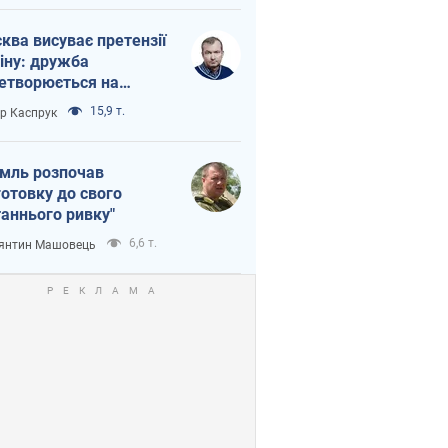
ква висуває претензії
іну: дружба
етворюється на
ежність Росії від
15,9 т.
ор Каспрук
таю
мль розпочав
готовку до свого
таннього ривку"
6,6 т.
янтин Машовець