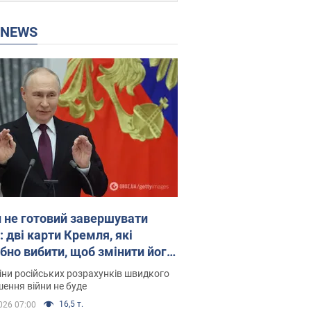
P NEWS
н не готовий завершувати
: дві карти Кремля, які
ібно вибити, щоб змінити його
у. Інтерв’ю з Веселовським
іни російських розрахунків швидкого
ення війни не буде
16,5 т.
026 07:00