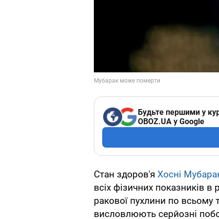
Будьте першими у кур
OBOZ.UA у Google
Стан здоров'я
Хосні Мубара
всіх фізичних показників в
ракової пухлини по всьому т
висловлюють серйозні поб