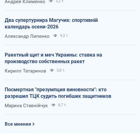
Андрей Клименко
3,2 т.
Два супертурнира Магучих: спортивній
календарь осени-2026
Александр Липенко
9,3 т.
Ракетный щит и меч Украины: ставка на
производство собственных ракет
Кирилл Татаринов
3,8 т.
Посмертная "презумпция виновности": кто
разрешил ТЦК судить погибших защитников
Марина Ставнійчук
8,7 т.
Все мнения