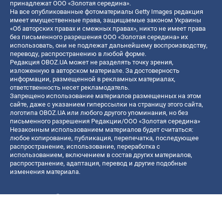
принадлежат ООО «Золотая середина».
На все опубликованные фотоматериалы Getty Images редакция
имеет имущественные права, защищаемые законом Украины
«Об авторских правах и смежных правах», никто не имеет права
без письменного разрешения ООО «Золотая середина» их
использовать, они не подлежат дальнейшему воспроизводству,
переводу, распространению в любой форме.
Редакция OBOZ.UA может не разделять точку зрения,
изложенную в авторском материале. За достоверность
информации, размещенной в рекламных материалах,
ответственность несет рекламодатель.
Запрещено использование материалов размещенных на этом
сайте, даже с указанием гиперссылки на страницу этого сайта,
логотипа OBOZ.UA или любого другого упоминания, но без
письменного разрешения Редакции/ООО «Золотая середина»
Незаконным использованием материалов будет считаться:
любое копирование, публикация, перепечатка, последующее
распространение, использование, переработка с
использованием, включением в состав других материалов,
распространение, адаптация, перевод и другие подобные
изменения материала.
Название онлайн медиа — «OBOZ.UA»
- субъект в сфере онлайн медиа;
- идентификатор медиа — R40-06156;
- почтовый адрес — ул. Деревообрабатывающая, д. 7, г. Киев,