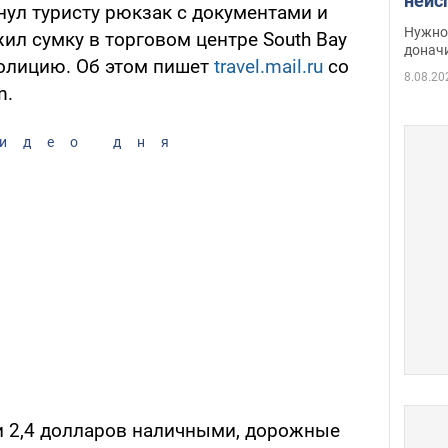
неис
ул туристу рюкзак с документами и
судь
Нужно 
ил сумку в торговом центре South Bay
неож
донач
полицию. Об этом пишет
travel.mail.ru
со
8.08.20
m.
идео дня
и 2,4 долларов наличными, дорожные