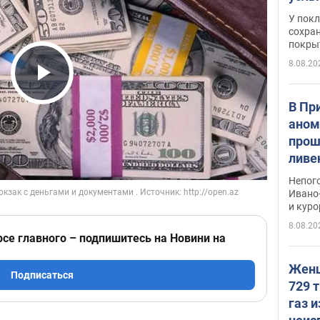
слож
У пок
кото
сохра
покрыт
"зол
8.08.20
Play Video
В Пр
аном
прош
ливе
прев
Непог
Виде
Ивано
и кур
8.08.20
рсе главного – подпишитесь на Новини на
Женщ
Подписаться
729 т
газ 