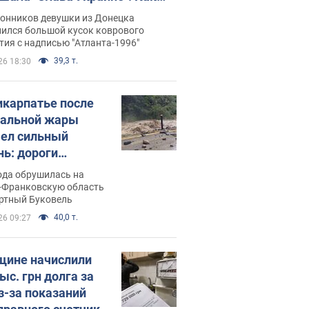
илась судьба Подкопаевой,
лонников девушки из Донецка
рая 30 лет назад завоевала
нился большой кусок коврового
ия с надписью "Атланта-1996"
ото" Олимпиады
39,3 т.
26 18:30
икарпатье после
альной жары
ел сильный
нь: дороги
ратились в реки.
ода обрушилась на
о
-Франковскую область
ортный Буковель
40,0 т.
26 09:27
ине начислили
ыс. грн долга за
из-за показаний