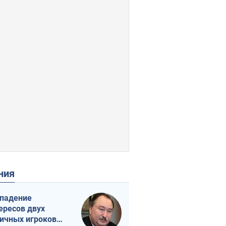
ения
падение
ересов двух
ичных игроков