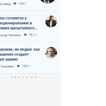
 тайный план
13,6 т.
ор Швец
мпа и Путина?
ск готовится к
кционированию в
овиях масштабного
нного кризиса
18,1 т.
сандр Левченко
оружия, ни людей: как
ашенко создает
ую армию
15,3 т.
 Тышкевич