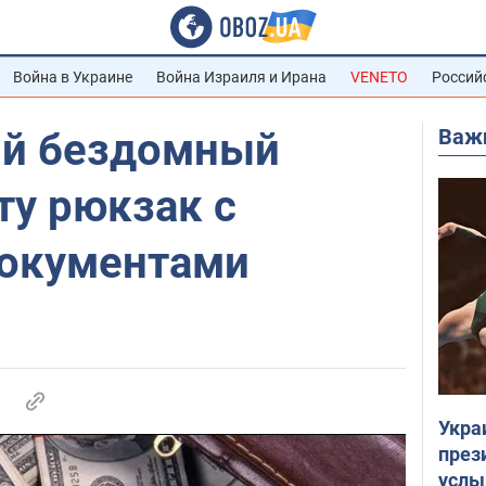
Война в Украине
Война Израиля и Ирана
VENETO
Россий
Важ
ий бездомный
ту рюкзак с
документами
Укра
през
услы