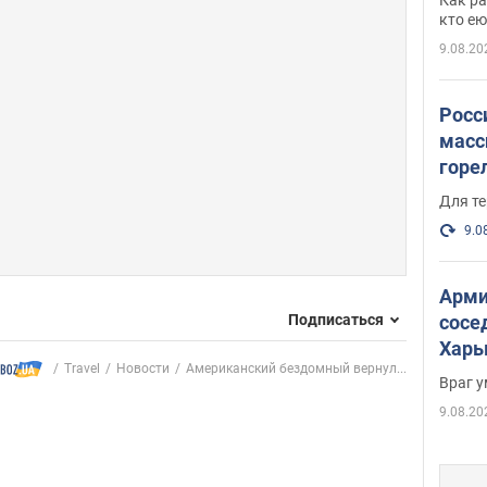
и гд
кто ею
9.08.20
Росс
масс
горе
есть
Для те
9.0
Арми
Подписаться
сосе
Харь
Travel
Новости
Американский бездомный вернул...
пост
Враг 
9.08.20