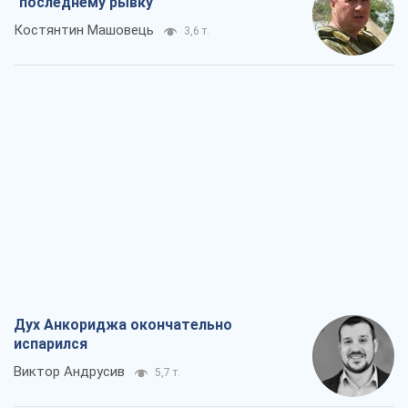
"последнему рывку"
Костянтин Машовець
3,6 т.
Дух Анкориджа окончательно
испарился
Виктор Андрусив
5,7 т.