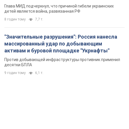
Глава МИД подчеркнул, что причиной гибели украинских
детей является война, развязанная РФ
8 годин тому
7,7 т.
"Значительные разрушения": Россия нанесла
массированный удар по добывающим
активам и буровой площадке "Укрнафты"
Против добывающей инфраструктуры противник применил
десятки БПЛА
9 годин тому
6,1 т.