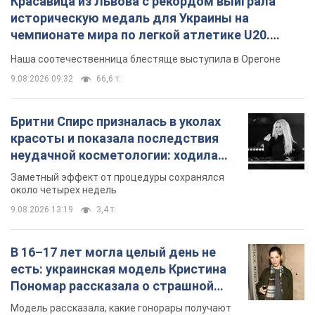
Красавица из Львова с рекордом выиграла
историческую медаль для Украины на
чемпионате мира по легкой атлетике U20.
Видео
Наша соотечественница блестяще выступила в Орегоне
9.08.2026 09:32
66,6 т.
Бритни Спирс призналась в уколах
красоты и показала последствия
неудачной косметологии: ходила
так почти месяц
Заметный эффект от процедуры сохранялся
около четырех недель
9.08.2026 13:19
3,4 т.
В 16–17 лет могла целый день не
есть: украинская модель Кристина
Пономар рассказала о страшной
стороне модельной карьеры
Модель рассказала, какие гонорары получают