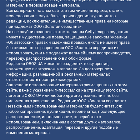
материал в первом абзаце материала.
Все материалы на этом сайте, в том числе интервью, статьи,
исследования – служебные произведения журналистов
редакции, исключительные имущественные права на которые
принадлежат ООО «Золотая середина».
На все опубликованные фотоматериалы Getty Images редакция
имеет имущественные права, защищаемые законом Украины
«Об авторских правах и смежных правах», никто не имеет права
без письменного разрешения ООО «Золотая середина» их
использовать, они не подлежат дальнейшему воспроизводству,
переводу, распространению в любой форме.
Редакция OBOZ.UA может не разделять точку зрения,
изложенную в авторском материале. За достоверность
информации, размещенной в рекламных материалах,
ответственность несет рекламодатель.
Запрещено использование материалов размещенных на этом
сайте, даже с указанием гиперссылки на страницу этого сайта,
логотипа OBOZ.UA или любого другого упоминания, но без
письменного разрешения Редакции/ООО «Золотая середина»
Незаконным использованием материалов будет считаться:
любое копирование, публикация, перепечатка, последующее
распространение, использование, переработка с
использованием, включением в состав других материалов,
распространение, адаптация, перевод и другие подобные
изменения материала.