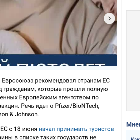
т Евросоюза рекомендовал странам ЕС
д гражданам, которые прошли полную
енных Европейским агентством по
кцин. Речь идет о Pfizer/BioNTech,
son & Johnson.
Мн
, ЕС с 18 июня
начал принимать туристов
аины в списке таких государств не
Как