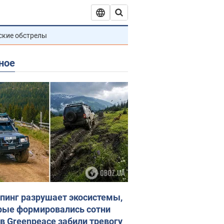
ские обстрелы
ное
пинг разрушает экосистемы,
рые формировались сотни
 в Greenpeace забили тревогу