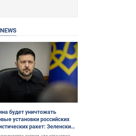
P NEWS
ина будет уничтожать
овые установки российских
истических ракет: Зеленский
ел заседание СНБО
государства заявил, что установки