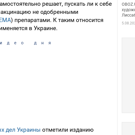
Аллы
мостоятельно решает, пускать ли к себе
OBOZ.U
сына
худож
 вакцинацию не одобренными
Лисса
Порт
ЕМА
) препаратами. К таким относится
деть
5.08.20
рименяется в Украине.
идео дня
х дел Украины
отметили изданию