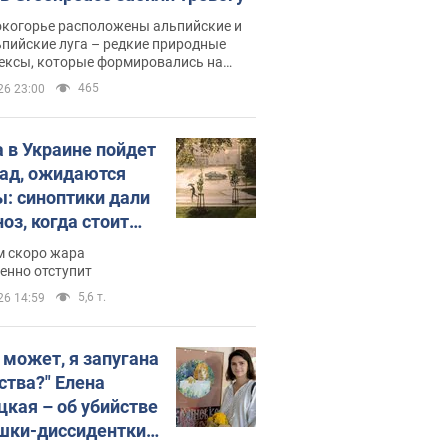
окогорье расположены альпийские и
пийские луга – редкие природные
ексы, которые формировались на
ении сотен лет
465
26 23:00
 в Украине пойдет
пад, ожидаются
ы: синоптики дали
оз, когда стоит
ать изменения
м скоро жара
ды
енно отступит
5,6 т.
26 14:59
, может, я запугана
ства?" Елена
цкая – об убийстве
шки-диссидентки