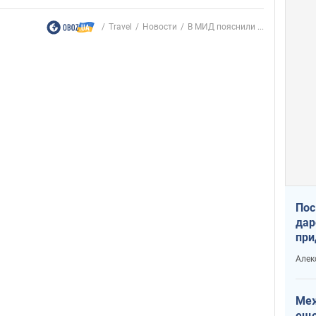
Travel
Новости
В МИД пояснили ...
Пос
дар
при
Укр
Алек
Меж
еще