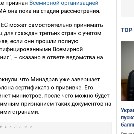
 же признан
Всемирной организацией
ЕМА она пока на стадии рассмотрения.
н ЕС может самостоятельно принимать
TO
 для граждан третьих стран с учетом
чае, если они прошли полную
ртифицированными Всемирной
ия", – сказано в ответе ведомства на
ркнули, что Минздрав уже завершает
лона сертификата о прививке. Его
инет министров, после чего можно будет
заимным признанием таких документов на
Укра
гими странами.
пуск
балл
пров
Глава 