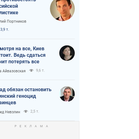
сийской
листике
лий Портников
3,9 т.
мотря на все, Киев
тоит. Ведь сдаться
чит потерять все
9,6 т.
а Айвазовская
ад обязан остановить
инский геноцид
аинцев
2,5 т.
ид Невзлин