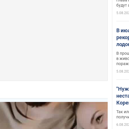
будут
5.08.20
В ию
реко
лодо
обна
В про
в живо
пораж
5.08.20
"Нуж
нест
Коре
бизн
Так ил
имею
получ
пом
6.08.20