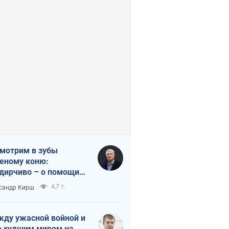
мотрим в зубы
еному коню:
дирчиво – о помощи
аине
4,7 т.
сандр Кирш
ду ужасной войной и
 худшим миром на