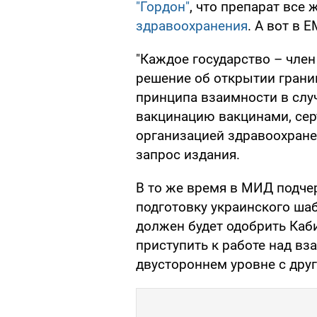
"Гордон"
, что препарат все
здравоохранения
. А вот в 
"Каждое государство – чле
решение об открытии границ
принципа взаимности в слу
вакцинацию вакцинами, се
организацией здравоохранен
запрос издания.
В то же время в МИД подче
подготовку украинского шаб
должен будет одобрить Каб
приступить к работе над в
двустороннем уровне с дру