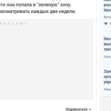
что она попала в "зеленую" зону.
рос
бал
ересматривать каждые две недели.
Вита
1
Нес
выс
зна
Ольг
Зап
пут
укр
Леон
Подписаться