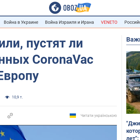
Война в Украине
Война Израиля и Ирана
VENETO
Россий
Важ
ли, пустят ли
нных CoronaVac
Европу
10,9 т.
Читати українською
"Джи
кото
лет":