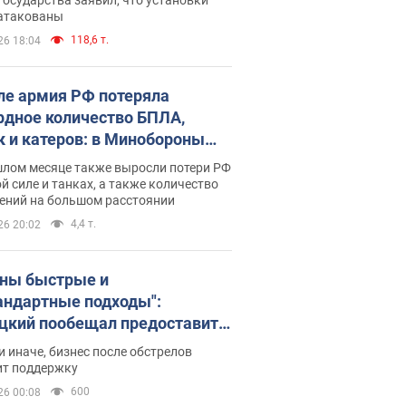
 атакованы
118,6 т.
26 18:04
ле армия РФ потеряла
рдное количество БПЛА,
к и катеров: в Минобороны
родовали статистику
шлом месяце также выросли потери РФ
й силе и танках, а также количество
ений на большом расстоянии
4,4 т.
26 20:02
ны быстрые и
андартные подходы":
цкий пообещал предоставить
есу приоритетный доступ к
и иначе, бизнес после обстрелов
щимся складским
ит поддержку
ещениям
600
26 00:08