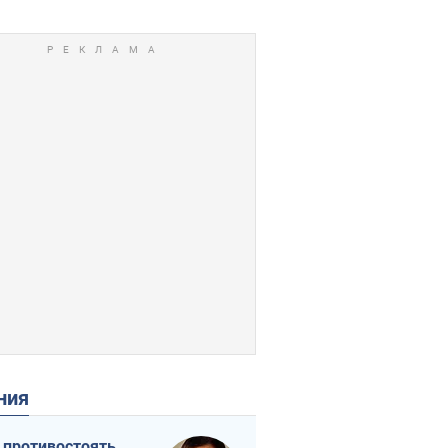
ения
 противостоять