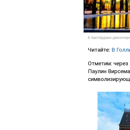
Читайте:
В Голл
Отметим: через 
Паулин Вирсема 
символизирующу