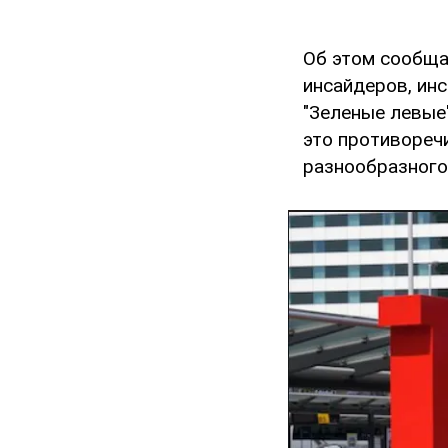
Об этом сообщ
инсайдеров, ин
"Зеленые левые
это противореч
разнообразного