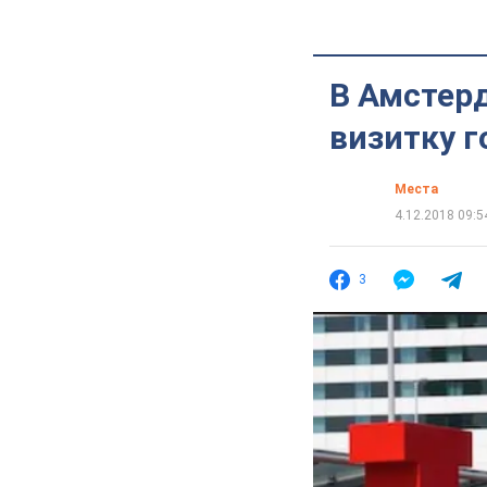
В Амстер
визитку г
Места
4.12.2018 09:5
3