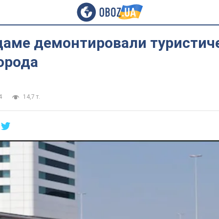
даме демонтировали туристич
орода
4
14,7 т.