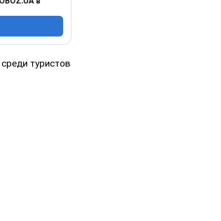
 OBOZ.UA в
 среди туристов