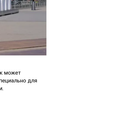
ок может
специально для
и.