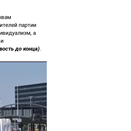
ловам
ителей партии
ивидуализм, а
 и
вость до конца)
.