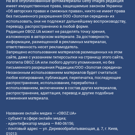
На все опубликованные фотоматериалы Getty Images редакция
имеет имущественные права, защищаемые законом Украины
«Об авторских правах и смежных правах», никто не имеет права
без письменного разрешения ООО «Золотая середина» их
использовать, они не подлежат дальнейшему воспроизводству,
переводу, распространению в любой форме.
Редакция OBOZ.UA может не разделять точку зрения,
изложенную в авторском материале. За достоверность
информации, размещенной в рекламных материалах,
ответственность несет рекламодатель.
Запрещено использование материалов размещенных на этом
сайте, даже с указанием гиперссылки на страницу этого сайта,
логотипа OBOZ.UA или любого другого упоминания, но без
письменного разрешения Редакции/ООО «Золотая середина»
Незаконным использованием материалов будет считаться:
любое копирование, публикация, перепечатка, последующее
распространение, использование, переработка с
использованием, включением в состав других материалов,
распространение, адаптация, перевод и другие подобные
изменения материала.
Название онлайн медиа — «OBOZ.UA»
- субъект в сфере онлайн медиа;
- идентификатор медиа — R40-06156;
- почтовый адрес — ул. Деревообрабатывающая, д. 7, г. Киев,
01013;