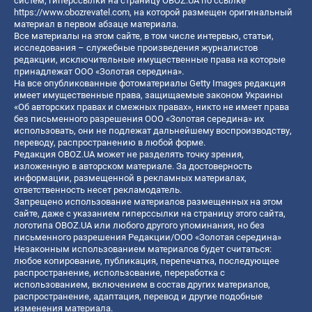
систем, гиперссылки на страницу OBOZ.UA по ссылке
https://www.obozrevatel.com
, на которой размещен оригинальный
материал в первом абзаце материала.
Все материалы на этом сайте, в том числе интервью, статьи,
исследования – служебные произведения журналистов
редакции, исключительные имущественные права на которые
принадлежат ООО «Золотая середина».
На все опубликованные фотоматериалы Getty Images редакция
имеет имущественные права, защищаемые законом Украины
«Об авторских правах и смежных правах», никто не имеет права
без письменного разрешения ООО «Золотая середина» их
использовать, они не подлежат дальнейшему воспроизводству,
переводу, распространению в любой форме.
Редакция OBOZ.UA может не разделять точку зрения,
изложенную в авторском материале. За достоверность
информации, размещенной в рекламных материалах,
ответственность несет рекламодатель.
Запрещено использование материалов размещенных на этом
сайте, даже с указанием гиперссылки на страницу этого сайта,
логотипа OBOZ.UA или любого другого упоминания, но без
письменного разрешения Редакции/ООО «Золотая середина»
Незаконным использованием материалов будет считаться:
любое копирование, публикация, перепечатка, последующее
распространение, использование, переработка с
использованием, включением в состав других материалов,
распространение, адаптация, перевод и другие подобные
изменения материала.