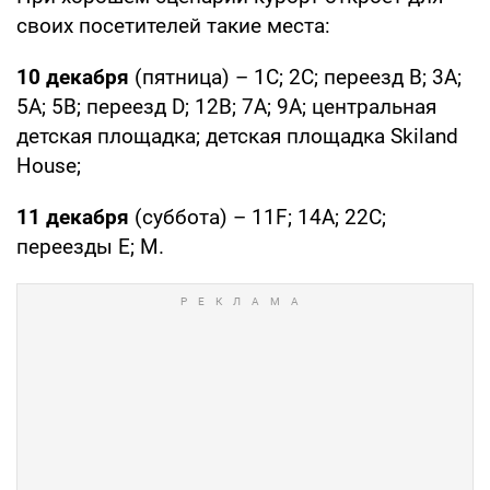
своих посетителей такие места:
10 декабря
(пятница) – 1С; 2С; переезд B; 3А;
5А; 5В; переезд D; 12B; 7A; 9A; центральная
детская площадка; детская площадка Skiland
House;
11 декабря
(суббота) – 11F; 14А; 22С;
переезды E; M.