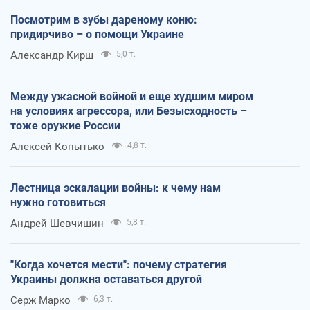
Посмотрим в зубы дареному коню:
придирчиво – о помощи Украине
Александр Кирш
5,0 т.
Между ужасной войной и еще худшим миром
на условиях агрессора, или Безысходность –
тоже оружие России
Алексей Копытько
4,8 т.
Лестница эскалации войны: к чему нам
нужно готовиться
Андрей Шевчишин
5,8 т.
"Когда хочется мести": почему стратегия
Украины должна оставаться другой
Серж Марко
6,3 т.