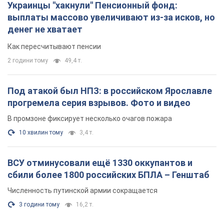
Украинцы "хакнули" Пенсионный фонд:
выплаты массово увеличивают из-за исков, но
денег не хватает
Как пересчитывают пенсии
2 години тому
49,4 т.
Под атакой был НПЗ: в российском Ярославле
прогремела серия взрывов. Фото и видео
В промзоне фиксирует несколько очагов пожара
10 хвилин тому
3,4 т.
ВСУ отминусовали ещё 1330 оккупантов и
сбили более 1800 российских БПЛА – Генштаб
Численность путинской армии сокращается
3 години тому
16,2 т.