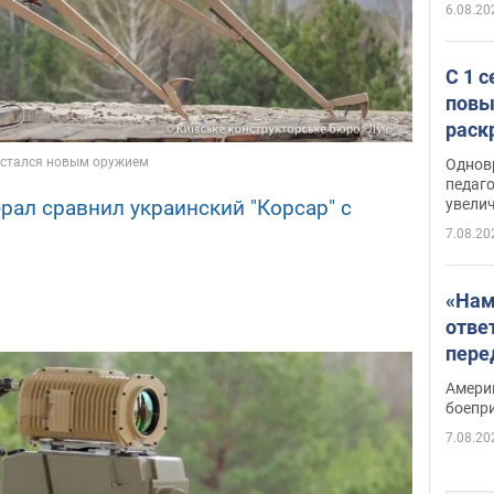
6.08.20
С 1 
повы
раск
Однов
педаг
увелич
ерал сравнил украинский "Корсар" с
7.08.20
«Нам
отве
пере
Patri
Амери
боепр
7.08.20