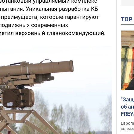
вотанковый управляемый комплекс
пытания. Уникальная разработка КБ
х преимуществ, которые гарантируют
TO
еподвижных современных
тметил верховный главнокомандующий.
"Защ
об а
FREY
подд
Европ
совме