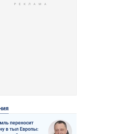
ения
мль переносит
ну в тыл Европы: