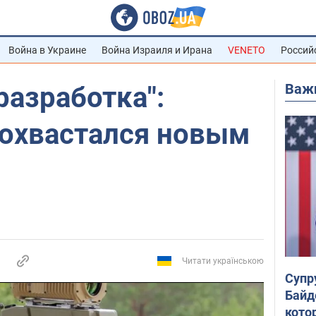
Война в Украине
Война Израиля и Ирана
VENETO
Россий
Важ
разработка":
охвастался новым
Читати українською
Супр
Байд
кото