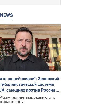
P NEWS
ита нашей жизни": Зеленский
нтибаллистической системе
JA, санкциях против России и
ержке аграриев. Видео
ейские партнеры присоединяются к
стному проекту