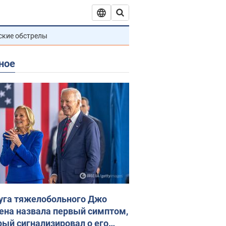
ские обстрелы
ное
уга тяжелобольного Джо
ена назвала первый симптом,
рый сигнализировал о его