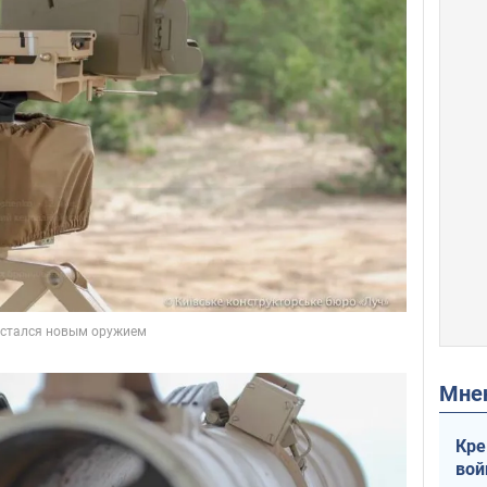
Мн
Кре
вой