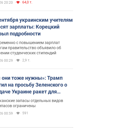
64,0 т.
26 20:20
сентября украинским учителям
сят зарплаты: Корецкий
рыл подробности
ременно с повышением зарплат
огам правительство объявило об
ении студенческих стипендий
2,9 т.
26 00:29
 они тоже нужны»: Трамп
тил на просьбу Зеленского о
даче Украине ракет для
ot
канские запасы отдельных видов
ипасов ограничены
591
26 00:59