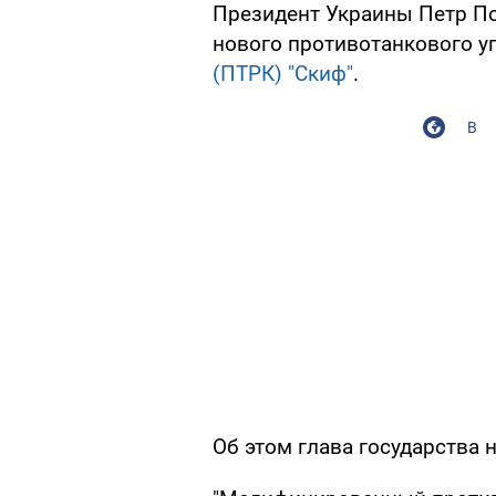
Президент Украины Петр П
нового противотанкового у
(ПТРК) "Скиф"
.
В
Об этом глава государства н