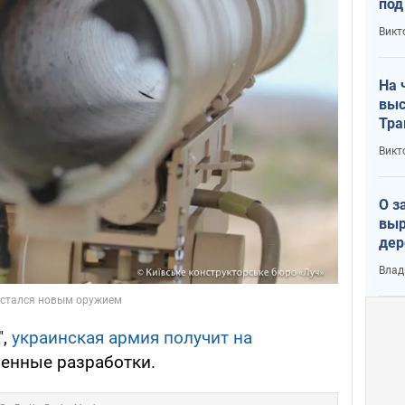
под
кри
Викт
лог
На 
выс
Тра
Викт
О з
выр
дер
что
Влад
Тер
",
украинская армия получит на
енные разработки.