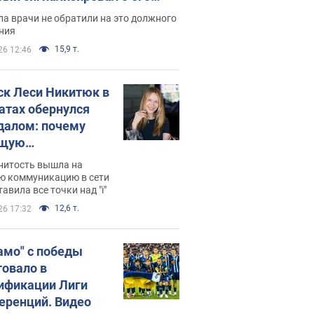
ессивном" раке
а врачи не обратили на это должного
ния
15,9 т.
26 12:46
ск Леси Никитюк в
атах обернулся
далом: почему
ущую
раведливо
нитость вышла на
йтили
ю коммуникацию в сети
тавила все точки над "i"
12,6 т.
26 17:32
амо" с победы
товало в
ификации Лиги
еренций. Видео