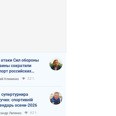
 атаки Сил обороны
аины сократили
порт российских
тепродуктов
2,2 т.
ей Клименко
 супертурнира
учих: спортивній
ендарь осени-2026
6,2 т.
сандр Липенко