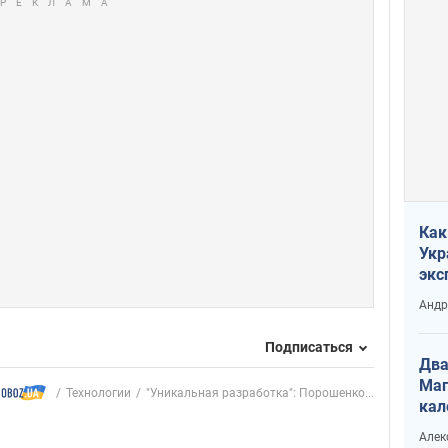
Как
Укр
экс
неф
Андр
Подписаться
Два
Маг
Технологии
"Уникальная разработка": Порошенко...
кал
Алек