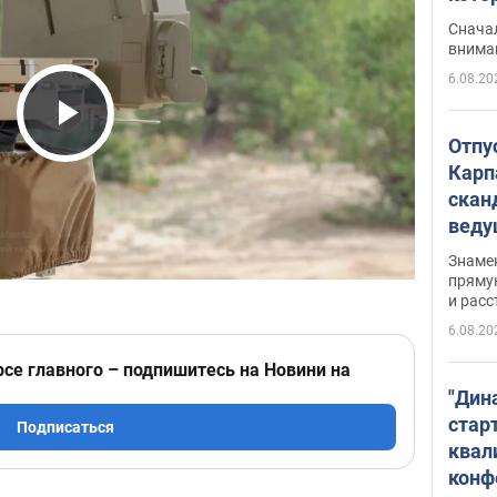
"агр
Сначал
внима
6.08.20
Play Video
Отпу
Карп
скан
вед
несп
Знаме
захе
пряму
и расс
6.08.20
рсе главного – подпишитесь на Новини на
"Дин
стар
Подписаться
квал
конф