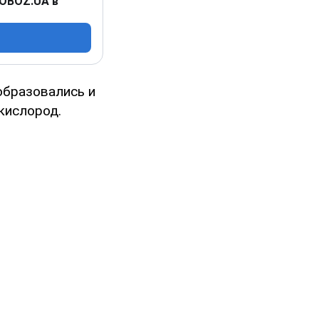
 OBOZ.UA в
образовались и
кислород.