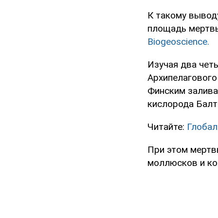
К такому вывод
площадь мертвы
Biogeoscience.
Изучая два чет
Архипелагового
Финским заливам
кислорода Балт
Читайте:
Глобал
При этом мертв
моллюсков и ко