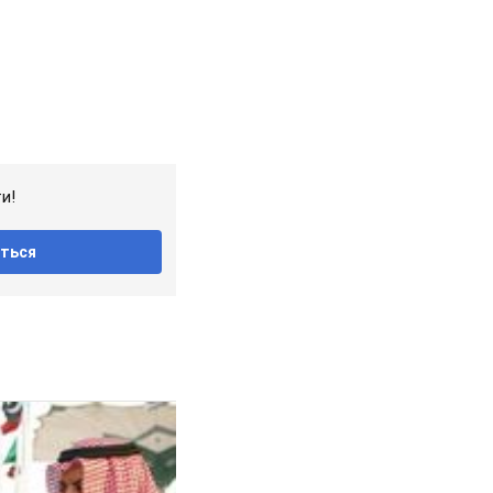
и!
ться