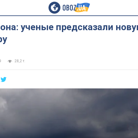
она: ученые предсказали нов
фу
9
28,2 т.