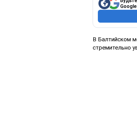
Будьте
Google
В Балтийском м
стремительно у