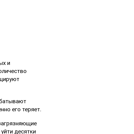
ых и
количество
оцируют
рабатывают
нно его теряет.
 загрязняющие
 уйти десятки