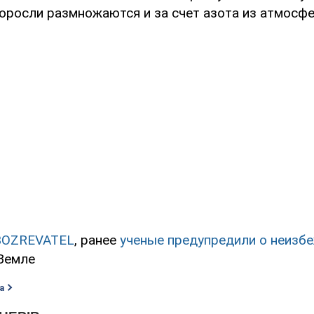
доросли размножаются и за счет азота из атмосф
BOZREVATEL
, ранее
ученые предупредили о неизб
Земле
а