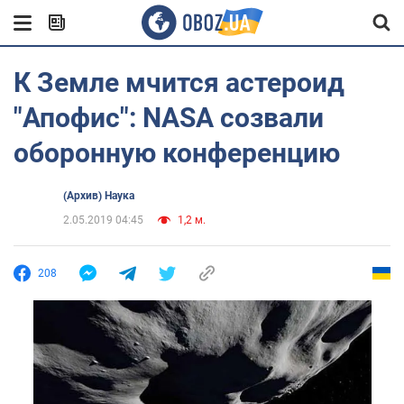
К Земле мчится астероид
"Апофис": NASA созвали
оборонную конференцию
(Архив) Наука
2.05.2019 04:45
1,2 м.
208