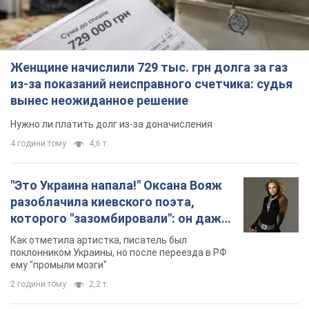
Женщине начислили 729 тыс. грн долга за газ
из-за показаний неисправного счетчика: судья
вынес неожиданное решение
Нужно ли платить долг из-за доначисления
4 години тому
4,6 т.
"Это Украина напала!" Оксана Вояж
разоблачила киевского поэта,
которого "зазомбировали": он даже
русского не знал, а теперь хочет
Как отметила артистка, писатель был
геноцида украинцев
поклонником Украины, но после переезда в РФ
ему "промыли мозги"
2 години тому
2,2 т.