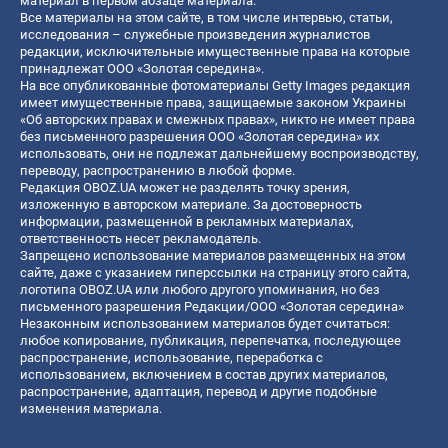
материал в первом абзаце материала.
Все материалы на этом сайте, в том числе интервью, статьи,
исследования – служебные произведения журналистов
редакции, исключительные имущественные права на которые
принадлежат ООО «Золотая середина».
На все опубликованные фотоматериалы Getty Images редакция
имеет имущественные права, защищаемые законом Украины
«Об авторских правах и смежных правах», никто не имеет права
без письменного разрешения ООО «Золотая середина» их
использовать, они не подлежат дальнейшему воспроизводству,
переводу, распространению в любой форме.
Редакция OBOZ.UA может не разделять точку зрения,
изложенную в авторском материале. За достоверность
информации, размещенной в рекламных материалах,
ответственность несет рекламодатель.
Запрещено использование материалов размещенных на этом
сайте, даже с указанием гиперссылки на страницу этого сайта,
логотипа OBOZ.UA или любого другого упоминания, но без
письменного разрешения Редакции/ООО «Золотая середина»
Незаконным использованием материалов будет считаться:
любое копирование, публикация, перепечатка, последующее
распространение, использование, переработка с
использованием, включением в состав других материалов,
распространение, адаптация, перевод и другие подобные
изменения материала.