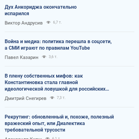
Дух Анкориджа окончательно
испарился
Виктор Андрусив
6,7 т.
Война и медиа: политика перешла в соцсети,
а СМИ играют по правилам YouTube
Павел Казарин
3,6 т.
В плену собственных мифов: как
Константиновка стала главной
идеологической ловушкой для российских
оккупантов
Дмитрий Снегирев
7,3 т.
Рекрутинг: обновленный и, похоже, полезный
вражеский опыт, или Диалектика
требовательной трусости
6,1 т.