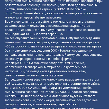
получении письменного разрешения на их использование и при
обязательном размещении прямой, открытой для поисковых
систем, гиперссылки на страницу OBOZ.UA по ссылке
https://www.obozrevatel.com
, на которой размещен оригинальный
материал в первом абзаце материала.
Все материалы на этом сайте, в том числе интервью, статьи,
исследования – служебные произведения журналистов
редакции, исключительные имущественные права на которые
принадлежат ООО «Золотая середина».
На все опубликованные фотоматериалы Getty Images редакция
имеет имущественные права, защищаемые законом Украины
«Об авторских правах и смежных правах», никто не имеет права
без письменного разрешения ООО «Золотая середина» их
использовать, они не подлежат дальнейшему воспроизводству,
переводу, распространению в любой форме.
Редакция OBOZ.UA может не разделять точку зрения,
изложенную в авторском материале. За достоверность
информации, размещенной в рекламных материалах,
ответственность несет рекламодатель.
Запрещено использование материалов размещенных на этом
сайте, даже с указанием гиперссылки на страницу этого сайта,
логотипа OBOZ.UA или любого другого упоминания, но без
письменного разрешения Редакции/ООО «Золотая середина»
Незаконным использованием материалов будет считаться:
любое копирование, публикация, перепечатка, последующее
распространение, использование, переработка с
использованием, включением в состав других материалов,