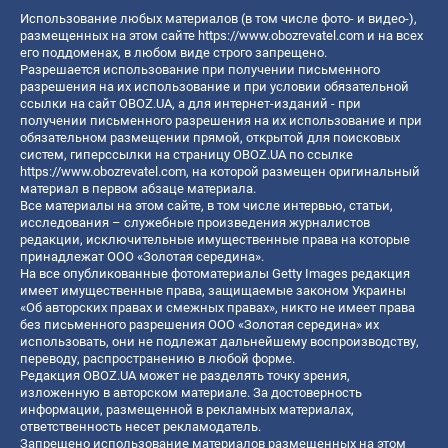
Использование любых материалов (в том числе фото- и видео-),
размещенных на этом сайте
https://www.obozrevatel.com
и на всех
его поддоменах, в любом виде строго запрещено.
Разрешается использование при получении письменного
разрешения на их использование и при условии обязательной
ссылки на сайт OBOZ.UA, а для интернет-изданий - при
получении письменного разрешения на их использование и при
обязательном размещении прямой, открытой для поисковых
систем, гиперссылки на страницу OBOZ.UA по ссылке
https://www.obozrevatel.com
, на которой размещен оригинальный
материал в первом абзаце материала.
Все материалы на этом сайте, в том числе интервью, статьи,
исследования – служебные произведения журналистов
редакции, исключительные имущественные права на которые
принадлежат ООО «Золотая середина».
На все опубликованные фотоматериалы Getty Images редакция
имеет имущественные права, защищаемые законом Украины
«Об авторских правах и смежных правах», никто не имеет права
без письменного разрешения ООО «Золотая середина» их
использовать, они не подлежат дальнейшему воспроизводству,
переводу, распространению в любой форме.
Редакция OBOZ.UA может не разделять точку зрения,
изложенную в авторском материале. За достоверность
информации, размещенной в рекламных материалах,
ответственность несет рекламодатель.
Запрещено использование материалов размещенных на этом