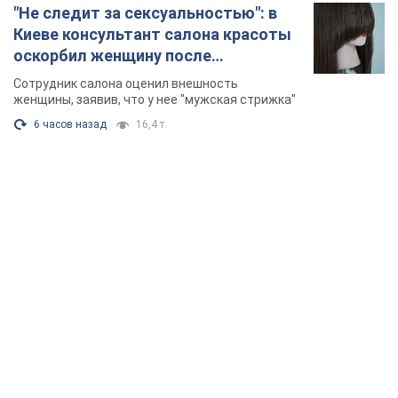
"Не следит за сексуальностью": в
Киеве консультант салона красоты
оскорбил женщину после
химиотерапии, разгорелся скандал.
Сотрудник салона оценил внешность
Фото
женщины, заявив, что у нее "мужская стрижка"
6 часов назад
16,4 т.