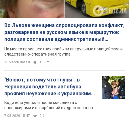
Во Львове женщина спровоцировала конфликт,
разговаривая на русском языке в маршрутке:
полиция составила административный
протокол. Видео
На место происшествия прибыли патрульные полицейские и
следственно-оперативная группа
10 часов назад
10,6 т.
"Воюют, потому что глупы": в
Черновцах водитель автобуса
проявил неуважение к украинским
военным и поплатился за это.
Водителя уволили после конфликта с
Видео
пассажирами и оскорблений в адрес военных
7.08.2026 15:47
9,1 т.