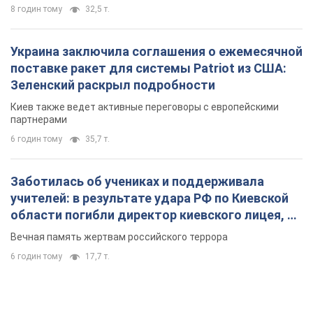
8 годин тому
32,5 т.
Украина заключила соглашения о ежемесячной
поставке ракет для системы Patriot из США:
Зеленский раскрыл подробности
Киев также ведет активные переговоры с европейскими
партнерами
6 годин тому
35,7 т.
Заботилась об учениках и поддерживала
учителей: в результате удара РФ по Киевской
области погибли директор киевского лицея, её
муж и внук
Вечная память жертвам российского террора
6 годин тому
17,7 т.