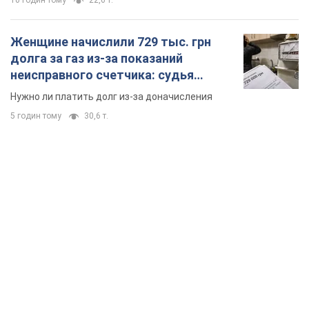
10 годин тому
22,6 т.
Женщине начислили 729 тыс. грн
долга за газ из-за показаний
неисправного счетчика: судья
вынес неожиданное решение
Нужно ли платить долг из-за доначисления
5 годин тому
30,6 т.