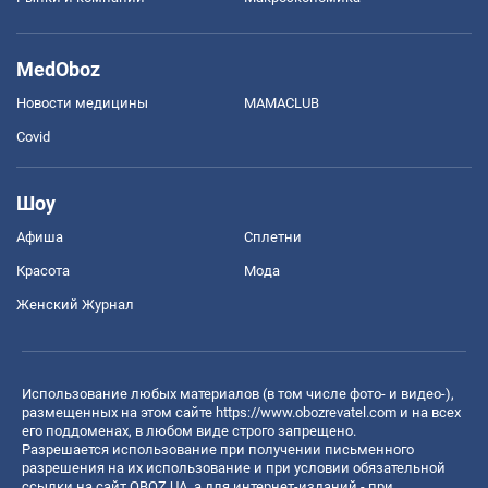
MedOboz
Новости медицины
MAMACLUB
Covid
Шоу
Афиша
Сплетни
Красота
Мода
Женский Журнал
Использование любых материалов (в том числе фото- и видео-),
размещенных на этом сайте
https://www.obozrevatel.com
и на всех
его поддоменах, в любом виде строго запрещено.
Разрешается использование при получении письменного
разрешения на их использование и при условии обязательной
ссылки на сайт OBOZ.UA, а для интернет-изданий - при