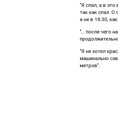
"Я спал, а в эт
так как спал. О
а не в 18:30, ка
"... после чего
продолжительн
"Я не хотел кра
машинально схва
метров".