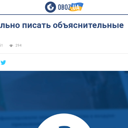
ильно писать объяснительные
51
294