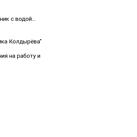
ик с водой...
ика Колдырёва"
ия на работу и