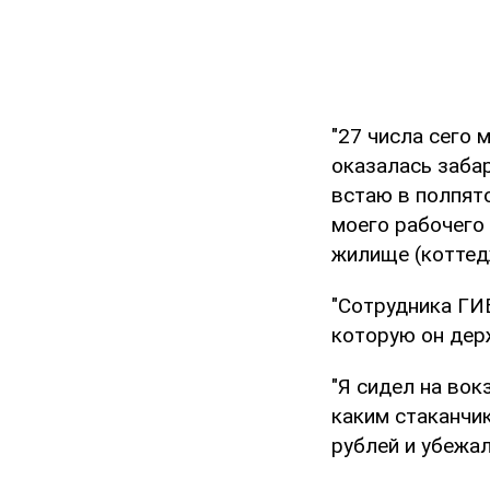
"27 числа сего 
оказалась заба
встаю в полпято
моего рабочего
жилище (коттед
"Сотрудника ГИБ
которую он держ
"Я сидел на вок
каким стаканчик
рублей и убежал