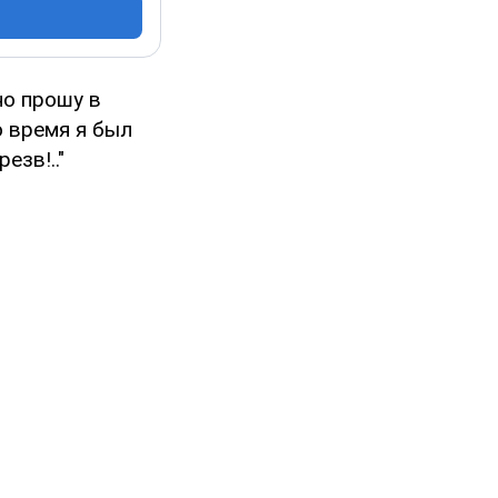
но прошу в
о время я был
езв!.."