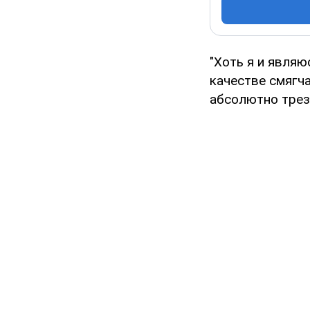
"Хоть я и являю
качестве смягча
абсолютно трезв