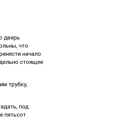
то дверь
ольны, что
еренести начало
тдельно стоящее
им трубку,
адать, под
не пятьсот