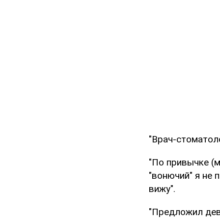
"Врач-стоматоло
"По привычке (
"вонючий" я не 
вижу".
"Предложил деву