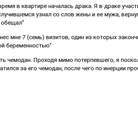
о время в квартире началась драка. Я в драке участ
 случившемся узнал со слов жены и ее мужа, верну
к обещал"
 нанес мне 7 (семь) визитов, один из которых закон
ой беременностью"
сть чемодан. Проходя мимо потерпевшего, я поск
тился за его чемодан, после чего по инерции про