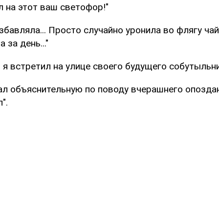
 на этот ваш светофор!"
збавляла... Просто случайно уронила во флягу чайн
 за день..."
в я встретил на улице своего будущего собутыльн
ал объяснительную по поводу вчерашнего опоздан
".