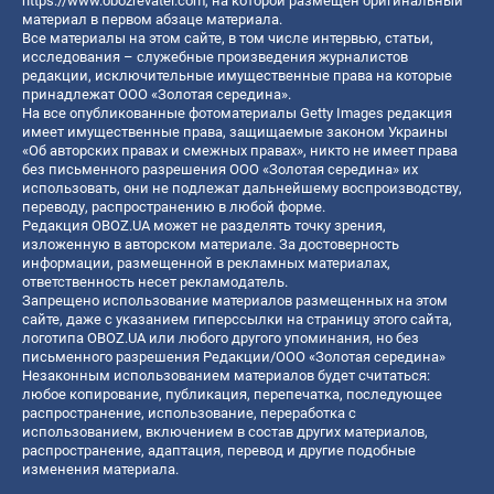
https://www.obozrevatel.com
, на которой размещен оригинальный
материал в первом абзаце материала.
Все материалы на этом сайте, в том числе интервью, статьи,
исследования – служебные произведения журналистов
редакции, исключительные имущественные права на которые
принадлежат ООО «Золотая середина».
На все опубликованные фотоматериалы Getty Images редакция
имеет имущественные права, защищаемые законом Украины
«Об авторских правах и смежных правах», никто не имеет права
без письменного разрешения ООО «Золотая середина» их
использовать, они не подлежат дальнейшему воспроизводству,
переводу, распространению в любой форме.
Редакция OBOZ.UA может не разделять точку зрения,
изложенную в авторском материале. За достоверность
информации, размещенной в рекламных материалах,
ответственность несет рекламодатель.
Запрещено использование материалов размещенных на этом
сайте, даже с указанием гиперссылки на страницу этого сайта,
логотипа OBOZ.UA или любого другого упоминания, но без
письменного разрешения Редакции/ООО «Золотая середина»
Незаконным использованием материалов будет считаться:
любое копирование, публикация, перепечатка, последующее
распространение, использование, переработка с
использованием, включением в состав других материалов,
распространение, адаптация, перевод и другие подобные
изменения материала.