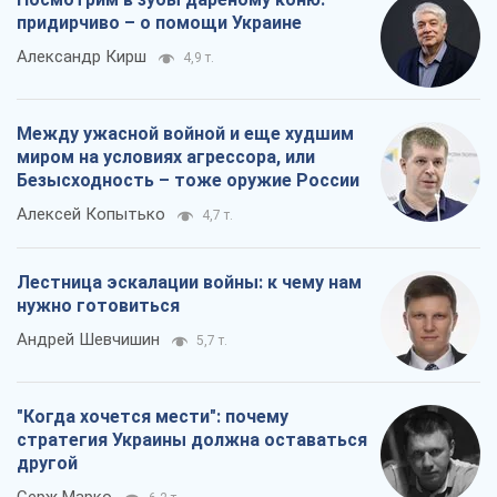
придирчиво – о помощи Украине
Александр Кирш
4,9 т.
Между ужасной войной и еще худшим
миром на условиях агрессора, или
Безысходность – тоже оружие России
Алексей Копытько
4,7 т.
Лестница эскалации войны: к чему нам
нужно готовиться
Андрей Шевчишин
5,7 т.
"Когда хочется мести": почему
стратегия Украины должна оставаться
другой