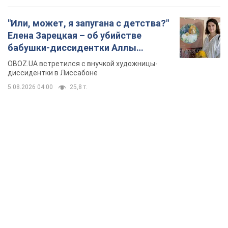
"Или, может, я запугана с детства?"
Елена Зарецкая – об убийстве
бабушки-диссидентки Аллы
Горской, критике сына Стуса и
OBOZ.UA встретился с внучкой художницы-
бегстве в Португалию с пятью
диссидентки в Лиссабоне
детьми
5.08.2026 04:00
25,8 т.