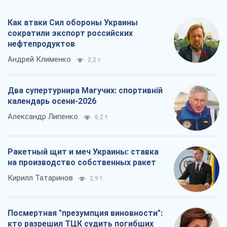
Как атаки Сил обороны Украины
сократили экспорт российских
нефтепродуктов
Андрей Клименко
2,2 т.
Два супертурнира Магучих: спортивній
календарь осени-2026
Александр Липенко
6,2 т.
Ракетный щит и меч Украины: ставка
на производство собственных ракет
Кирилл Татаринов
2,9 т.
Посмертная "презумпция виновности":
кто разрешил ТЦК судить погибших