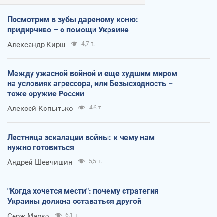
Посмотрим в зубы дареному коню:
придирчиво – о помощи Украине
Александр Кирш
4,7 т.
Между ужасной войной и еще худшим миром
на условиях агрессора, или Безысходность –
тоже оружие России
Алексей Копытько
4,6 т.
Лестница эскалации войны: к чему нам
нужно готовиться
Андрей Шевчишин
5,5 т.
"Когда хочется мести": почему стратегия
Украины должна оставаться другой
Серж Марко
6,1 т.