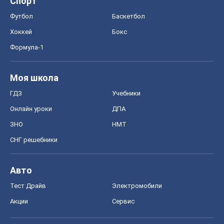
Тест Драйв
Электромобили
Акции
Сервис
Food Oboz
Рецепты
Напитки
Диеты
Экономика
Рынки и компании
Mакроэкономика
MedOboz
Новости медицины
MAMACLUB
Шоу