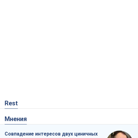
Мнения
Совпадение интересов двух циничных
игроков или тайный план Трампа и
Путина?
Виктор Швец
14,4 т.
Минск готовится к функционированию
в условиях масштабного военного
кризиса
Александр Левченко
18,7 т.
Ни оружия, ни людей: как Лукашенко
создает новую армию
Игар Тышкевич
15,8 т.