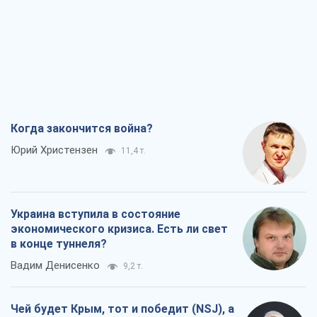
Вадим Денисенко
9,2 т.
Чей будет Крым, тот и победит (NSJ), а
украинских футбольных чиновников
могут назвать убийцами
Александр Кирш
8,7 т.
Запад проспал угрозу: Россия может
проверить НАТО войной
Леонид Невзлин
9,3 т.
Все мнения