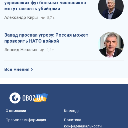
О компании
Команда
Правовая информация
Политика
конфиденциальности
Реклама на сайте
Документы
Редакционная политика
Журналисты OBOZ.UA на месте
событий
OBOZ.UA
Политика
Мир
Расследования
Блоги
Общество
Регионы Украины
Киев
Харьков
Запорожье
Днепр