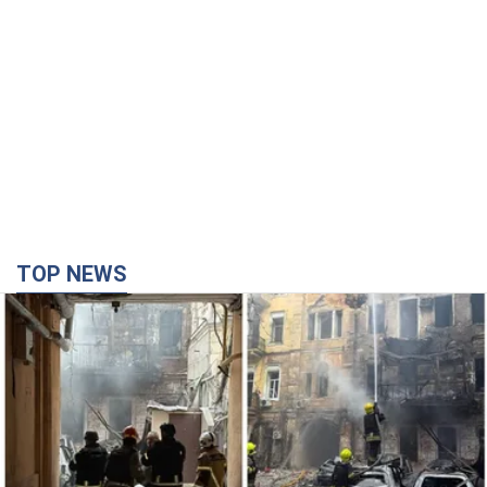
Российская армия совершила массированную
атаку на Одессу: горела историческая часть
города, есть пострадавшие. Фото и видео
Для террора враг применил ракеты и дроны
10 минут назад
30,8 т.
Депутаты взяли деньги из бюджета на аренду
элитных квартир в Киеве: кто из
парламентариев просил средства и где
поселился
Как работает особая социальная гарантия и кто ею
пользуется
4 часа назад
49,4 т.