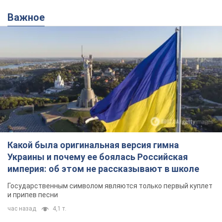
Государственным символом являются только первый куплет
и припев песни
час назад
4,1 т.
Александру Пономареву – 53: что
известно о трех детях секс-
символа 90-х и как они выглядят
Несмотря на развитие карьеры, артист не
забывал о личном счастье
7 часов назад
7,0 т.
В ПриватБанке рассказали,
действительны ли доллары 1996
года: принимают ли обменники и
банки такие купюры
Что делать, если банки и обменники не
принимают старые доллары
8 часов назад
61,6 т.