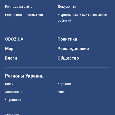
Черкассы
Спорт
Футбол
Баскетбол
Хоккей
Бокс
Формула-1
Моя школа
ГДЗ
Учебники
Онлайн уроки
ДПА
ЗНО
НМТ
СНГ решебники
Авто