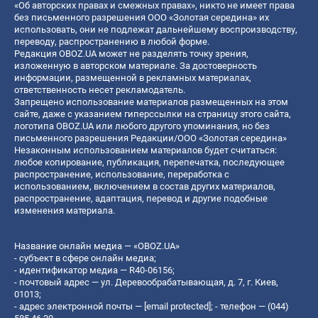
«Об авторских правах и смежных правах», никто не имеет права
без письменного разрешения ООО «Золотая середина» их
использовать, они не подлежат дальнейшему воспроизводству,
переводу, распространению в любой форме.
Редакция OBOZ.UA может не разделять точку зрения,
изложенную в авторском материале. За достоверность
информации, размещенной в рекламных материалах,
ответственность несет рекламодатель.
Запрещено использование материалов размещенных на этом
сайте, даже с указанием гиперссылки на страницу этого сайта,
логотипа OBOZ.UA или любого другого упоминания, но без
письменного разрешения Редакции/ООО «Золотая середина»
Незаконным использованием материалов будет считаться:
любое копирование, публикация, перепечатка, последующее
распространение, использование, переработка с
использованием, включением в состав других материалов,
распространение, адаптация, перевод и другие подобные
изменения материала.
Название онлайн медиа — «OBOZ.UA»
- субъект в сфере онлайн медиа;
- идентификатор медиа — R40-06156;
- почтовый адрес — ул. Деревообрабатывающая, д. 7, г. Киев,
01013;
- адрес электронной почты —
[email protected]
; - телефон — (044)