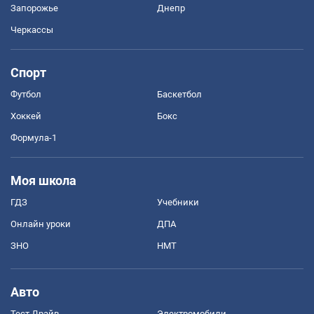
Запорожье
Днепр
Черкассы
Спорт
Футбол
Баскетбол
Хоккей
Бокс
Формула-1
Моя школа
ГДЗ
Учебники
Онлайн уроки
ДПА
ЗНО
НМТ
Авто
Тест Драйв
Электромобили