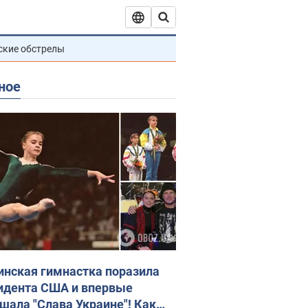
ские обстрелы
ное
инская гимнастка поразила
идента США и впервые
шала "Слава Украине"! Как