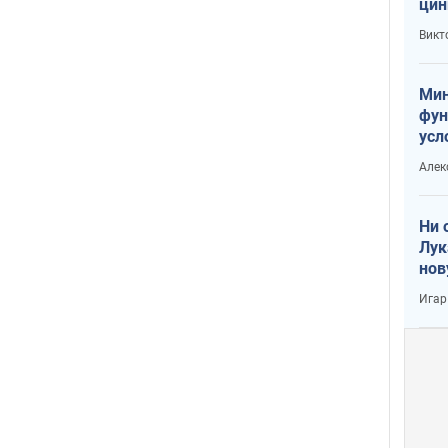
цин
или
Викт
Тра
Мин
фун
усл
вое
Алек
Ни 
Лук
нов
Игар