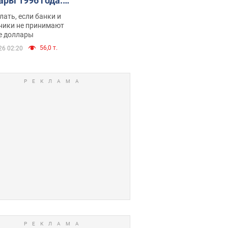
ары 1996 года:
имают ли
лать, если банки и
нники и банки
ники не принимают
е доллары
е купюры
56,0 т.
26 02:20