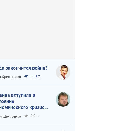
да закончится война?
11,1 т.
 Христензен
аина вступила в
тояние
номического кризиса.
ь ли свет в конце
9,0 т.
м Денисенко
неля?