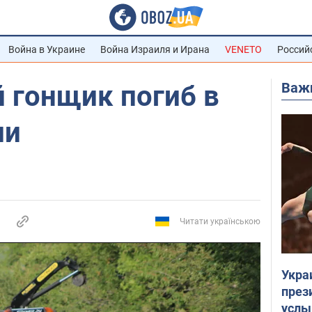
Война в Украине
Война Израиля и Ирана
VENETO
Россий
Важ
 гонщик погиб в
ии
Читати українською
Укра
през
услы