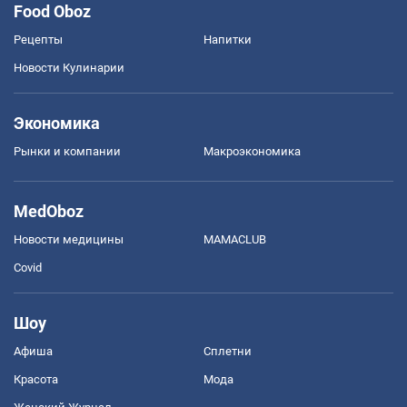
Food Oboz
Рецепты
Напитки
Новости Кулинарии
Экономика
Рынки и компании
Mакроэкономика
MedOboz
Новости медицины
MAMACLUB
Covid
Шоу
Афиша
Сплетни
Красота
Мода