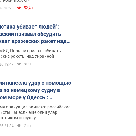
52,4 т.
26 20:20
истика убивает людей":
рский призвал обсудить
хват вражеских ракет над
иной
 МИД Польши призвал сбивать
йские ракеты над Украиной
8,0 т.
26 19:47
ия нанесла удар с помощью
а по немецкому судну в
ом море у Одессы:
обности
емя эвакуации экипажа российские
исты нанесли еще один удар
лотником по судну
2,5 т.
26 21:34