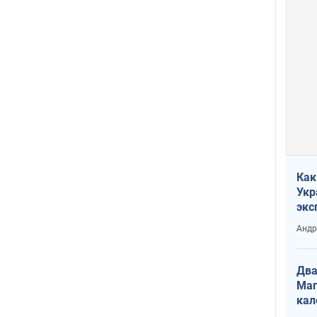
Как
Укр
экс
неф
Андр
Два
Маг
кал