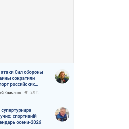
 атаки Сил обороны
аины сократили
порт российских
тепродуктов
2,0 т.
ей Клименко
 супертурнира
учих: спортивній
ендарь осени-2026