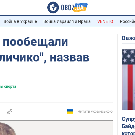
Война в Украине
Война Израиля и Ирана
VENETO
Россий
Важ
 пообещали
личико", назвав
ды спорта
Читати українською
Супр
Байд
кото