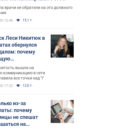
ессивном" раке
а врачи не обратили на это должного
ния
15,1 т.
26 12:46
ск Леси Никитюк в
атах обернулся
далом: почему
ущую
раведливо
нитость вышла на
йтили
ю коммуникацию в сети
тавила все точки над "i"
12,0 т.
26 17:32
олько из-за
латы: почему
инцы не спешат
ашаться на