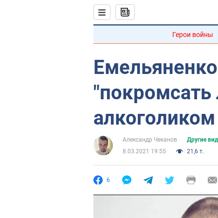
Герои войны
Емельяненко
"покромсать 
алкоголиком
Александр Чеканов
Другие ви
8.03.2021 19:55
21,6 т.
6