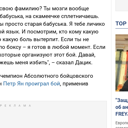
 свою фамилию? Ты мозги вообще
 бабуська, на скамеечке сплетничаешь.
TO
Ты просто старая бабуська. Я тебе личико
ой язык. И посмотрим, кто кому какую
о какую боль вытерпит. Если ты не
по боксу – я готов в любой момент. Если
 которые организуют этот бой. Давай,
жешь меня избить", – сказал Дацик.
, чемпион Абсолютного бойцовского
ин
Петр Ян проиграл бой
, применив
"Защ
об а
FREY
подд
Европ
совме