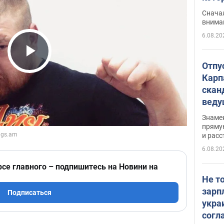
"агр
Сначал
внима
6.08.20
Play Video
Отпу
Карп
скан
вед
несп
Знаме
захе
пряму
и расс
6.08.20
рсе главного – подпишитесь на Новини на
Не т
зарп
Подписаться
укра
согл