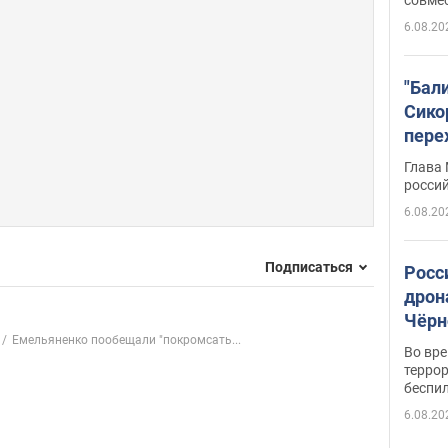
6.08.20
"Бал
Сико
пере
Укра
Глава
росси
6.08.20
Подписаться
Росс
дрон
Чёрн
Емельяненко пообещали "покромсать...
подр
Во вр
террор
беспи
6.08.20