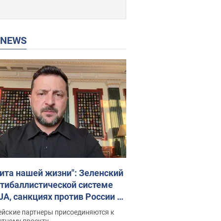
P NEWS
ита нашей жизни": Зеленский
нтибаллистической системе
JA, санкциях против России и
ержке аграриев. Видео
ейские партнеры присоединяются к
стному проекту