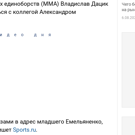
вака
х единоборств (ММА) Владислав Дацик
Чего б
на рын
ся с коллегой Александром
6.08.20
идео дня
озами в адрес младшего Емельяненко,
пишет
Sports.ru
.