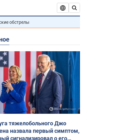
ские обстрелы
ное
уга тяжелобольного Джо
ена назвала первый симптом,
рый сигнализировал о его