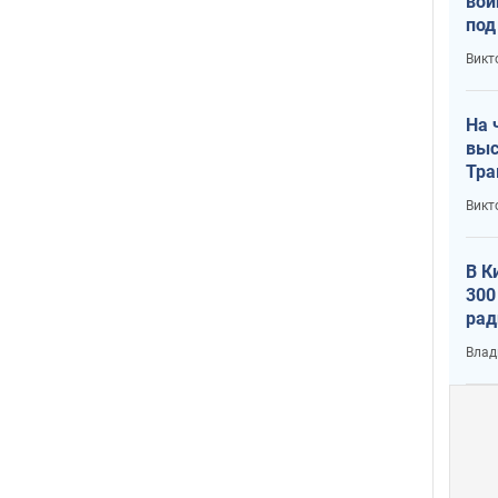
вой
под
кри
Викт
лог
На 
выс
Тра
Викт
В К
300
рад
воп
Влад