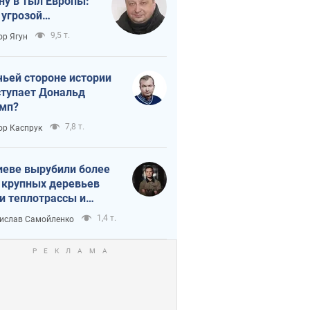
ну в тыл Европы:
 угрозой
тическая
9,5 т.
ор Ягун
истика
чьей стороне истории
тупает Дональд
мп?
7,8 т.
ор Каспрук
иеве вырубили более
 крупных деревьев
и теплотрассы и
реки Генплану
1,4 т.
ислав Самойленко