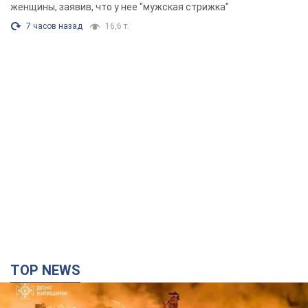
Фото
женщины, заявив, что у нее "мужская стрижка"
7 часов назад
16,6 т.
TOP NEWS