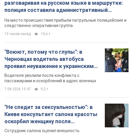
разговаривая на русском языке в маршрутке:
полиция составила административный
протокол. Видео
На место происшествия прибыли патрульные полицейские и
следственно-оперативная группа
10 часов назад
10,6 т.
"Воюют, потому что глупы": в
Черновцах водитель автобуса
проявил неуважение к украинским
военным и поплатился за это.
Водителя уволили после конфликта с
Видео
пассажирами и оскорблений в адрес военных
7.08.2026 15:47
9,2 т.
"Не следит за сексуальностью": в
Киеве консультант салона красоты
оскорбил женщину после
химиотерапии, разгорелся скандал.
Сотрудник салона оценил внешность