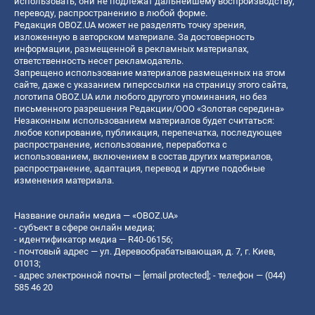
использовать, они не подлежат дальнейшему воспроизводству,
переводу, распространению в любой форме.
Редакция OBOZ.UA может не разделять точку зрения,
изложенную в авторском материале. За достоверность
информации, размещенной в рекламных материалах,
ответственность несет рекламодатель.
Запрещено использование материалов размещенных на этом
сайте, даже с указанием гиперссылки на страницу этого сайта,
логотипа OBOZ.UA или любого другого упоминания, но без
письменного разрешения Редакции/ООО «Золотая середина»
Незаконным использованием материалов будет считаться:
любое копирование, публикация, перепечатка, последующее
распространение, использование, переработка с
использованием, включением в состав других материалов,
распространение, адаптация, перевод и другие подобные
изменения материала.
Название онлайн медиа — «OBOZ.UA»
- субъект в сфере онлайн медиа;
- идентификатор медиа — R40-06156;
- почтовый адрес — ул. Деревообрабатывающая, д. 7, г. Киев,
01013;
- адрес электронной почты —
[email protected]
; - телефон — (044)
585 46 20