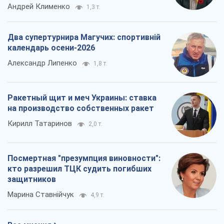
Андрей Клименко
1,3 т.
Два супертурнира Магучих: спортивній
календарь осени-2026
Александр Липенко
1,8 т.
Ракетный щит и меч Украины: ставка
на производство собственных ракет
Кирилл Татаринов
2,0 т.
Посмертная "презумпция виновности":
кто разрешил ТЦК судить погибших
защитников
Марина Ставнійчук
4,9 т.