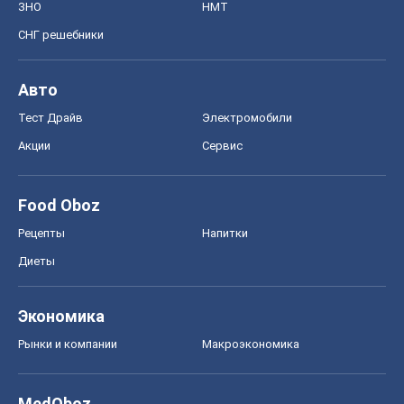
ЗНО
НМТ
СНГ решебники
Авто
Тест Драйв
Электромобили
Акции
Сервис
Food Oboz
Рецепты
Напитки
Диеты
Экономика
Рынки и компании
Mакроэкономика
MedOboz