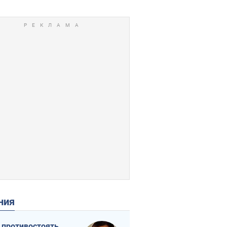
ения
 противостоять