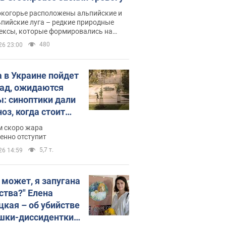
окогорье расположены альпийские и
пийские луга – редкие природные
ексы, которые формировались на
ении сотен лет
480
26 23:00
 в Украине пойдет
пад, ожидаются
ы: синоптики дали
оз, когда стоит
ать изменения
м скоро жара
ды
енно отступит
5,7 т.
26 14:59
, может, я запугана
ства?" Елена
цкая – об убийстве
шки-диссидентки