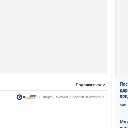
Пос
Подписаться
дар
при
Спорт
Футбол
Игроки "Шахтера" о...
Укр
Алек
Меж
еще