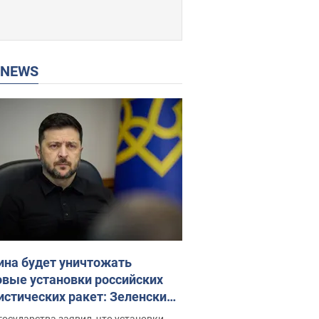
P NEWS
ина будет уничтожать
овые установки российских
истических ракет: Зеленский
ел заседание СНБО
государства заявил, что установки