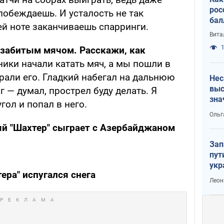
рос
 побеждаешь. И усталость не так
бал
ей ноте заканчиваешь спарринги.
Вита
1
 забитым мячом. Расскажи, как
ники начали катать мяч, а мы пошли в
рали его. Гладкий набегал на дальнюю
Нес
выс
г — думал, прострел буду делать. Я
зна
ол и попал в него.
Ольг
 "Шахтер" сыграет с Азербайджаном
Зап
пут
укр
ера" испугался снега
Леон