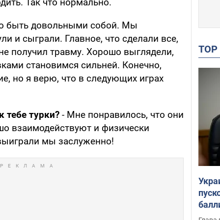
дить. Так что нормально.
но быть довольными собой. Мы
ули и сыграли. Главное, что сделали все,
TO
 не получил травму. Хорошо выглядели,
вками становимся сильней. Конечно,
ие, но я верю, что в следующих играх
ак тебе турки?
- Мне понравилось, что они
ошо взаимодействуют и физически
выиграли мы заслуженно!
Укра
пуск
балл
пров
Глава 