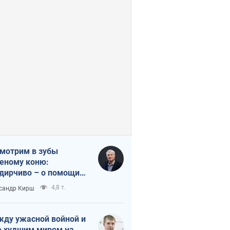
мотрим в зубы
еному коню:
дирчиво – о помощи
аине
4,8 т.
сандр Кирш
ду ужасной войной и
 худшим миром на