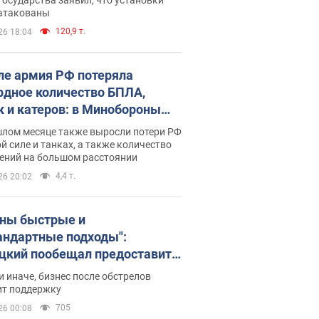
 атакованы
120,9 т.
26 18:04
ле армия РФ потеряла
рдное количество БПЛА,
к и катеров: в Минобороны
родовали статистику
шлом месяце также выросли потери РФ
й силе и танках, а также количество
ений на большом расстоянии
4,4 т.
26 20:02
ны быстрые и
андартные подходы":
цкий пообещал предоставить
есу приоритетный доступ к
и иначе, бизнес после обстрелов
щимся складским
ит поддержку
ещениям
705
26 00:08