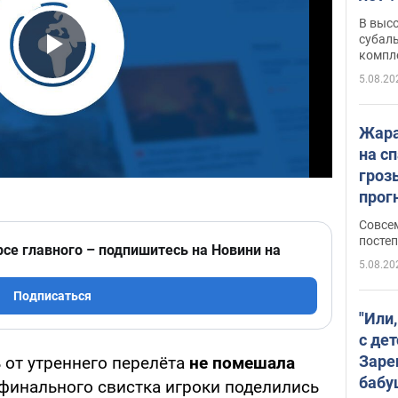
В выс
субаль
компл
Play Video
протяж
5.08.20
Жара
на с
гроз
прогн
ожид
Совсе
пого
постеп
рсе главного – подпишитесь на Новини на
5.08.20
Подписаться
"Или
с дет
Заре
 от утреннего перелёта
не помешала
бабу
 финального свистка игроки поделились