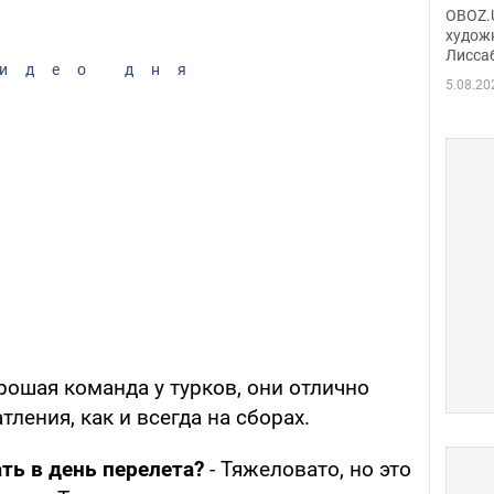
Аллы
OBOZ.U
сына
худож
Лисса
Порт
идео дня
деть
5.08.20
орошая команда у турков, они отлично
ления, как и всегда на сборах.
ать в день перелета?
- Тяжеловато, но это