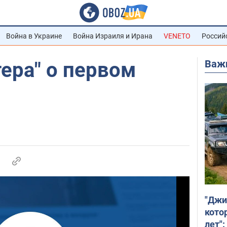
Война в Украине
Война Израиля и Ирана
VENETO
Россий
Важ
ера" о первом
"Джи
кото
лет":