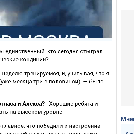
 ты единственный, кто сегодня отыграл
ические кондиции?
 неделю тренируемся, и, учитывая, что я
(уже месяца три с половиной), — было
Дугласа и Алекса?
- Хорошие ребята и
ать на высоком уровне.
Мн
е главное, что победили и настроение
атчи на сборах выиграть, ведь даже
Как