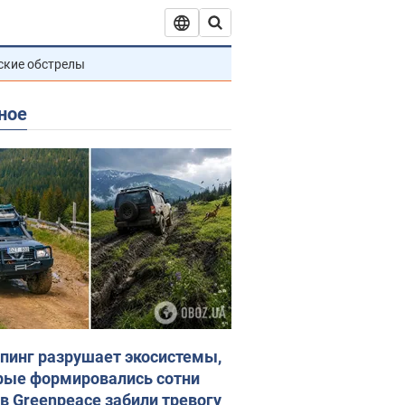
ские обстрелы
ное
пинг разрушает экосистемы,
рые формировались сотни
 в Greenpeace забили тревогу