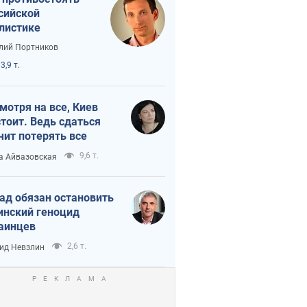
сийской
листике
лий Портников
3,9 т.
мотря на все, Киев
тоит. Ведь сдаться
чит потерять все
9,6 т.
а Айвазовская
ад обязан остановить
инский геноцид
аинцев
2,6 т.
ид Невзлин