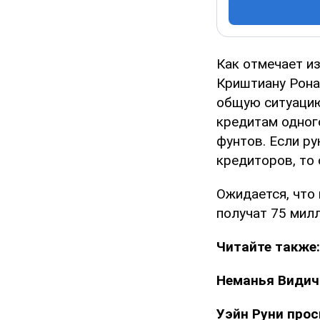
Как отмечает и
Криштиану Рона
общую ситуацию
кредитам одног
фунтов. Если ру
кредиторов, то
Ожидается, что
получат 75 мил
Читайте также
Неманья Видич
Уэйн Руни про