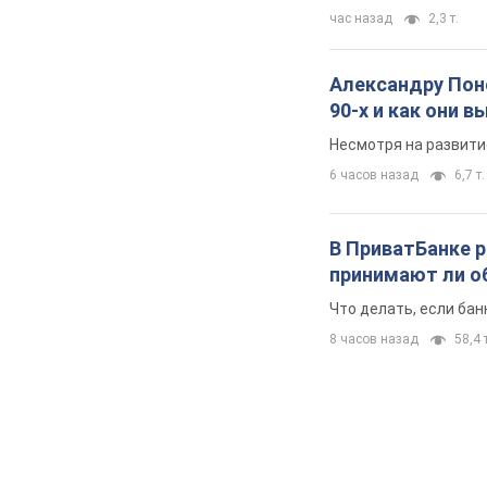
час назад
2,3 т.
Александру Поно
90-х и как они 
Несмотря на развити
6 часов назад
6,7 т.
В ПриватБанке р
принимают ли о
Что делать, если ба
8 часов назад
58,4 т