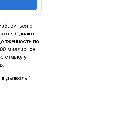
избавиться от
нтов. Однако
долженность по
700 миллионов
ю ставку у
в.
ые дьяволы"