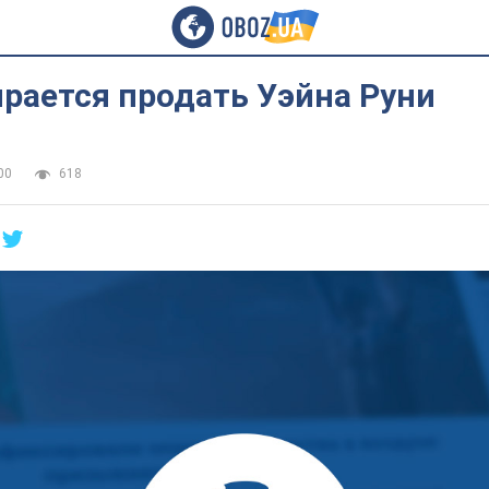
рается продать Уэйна Руни
00
618