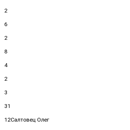
2
6
2
8
4
2
3
31
12Салтовец Олег