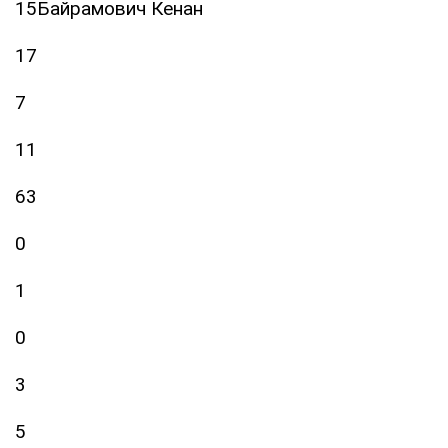
15Байрамович Кенан
17
7
11
63
0
1
0
3
5