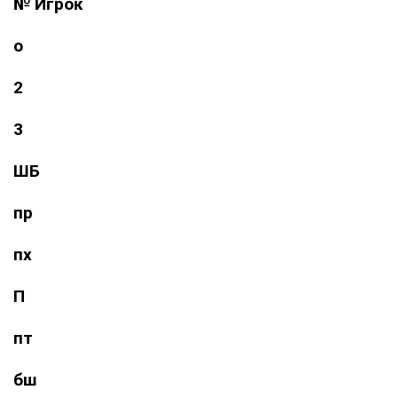
№
Игрок
о
2
3
ШБ
пр
пх
П
пт
бш