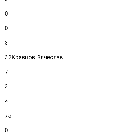
0
0
3
32Кравцов Вячеслав
7
3
4
75
0