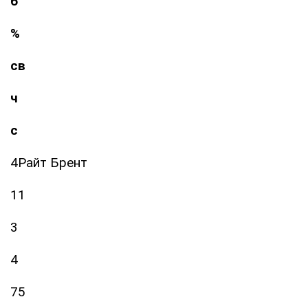
б
%
св
ч
с
4Райт Брент
11
3
4
75