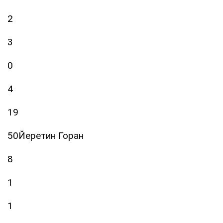
2
3
0
4
19
50Йеретин Горан
8
1
1