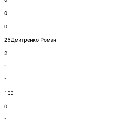
0
0
25Дмитренко Роман
2
1
1
100
0
1