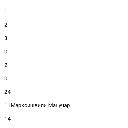
1
2
3
0
2
0
24
11Маркоишвили Манучар
14