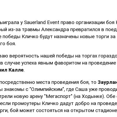
ыиграла у Sauerland Event право организации боя
рый из-за травмы Александра превратился в поед
е победы Кличко будут назначены новые торги за
го боя.
иваю вероятность нашей победы на торгах гораздо
 в случае успеха явным фаворитом на проведение
нил Калле
.
епосредственно места проведения боя, то
Заурла
 знакомы с "Олимпийским", где Саша уже проводи
рели новую арену "Мегаспорт" (на Ходынке). Обе 
 если промоутеры Кличко дадут добро на проведе
рги, бой может состояться на открытом стадионе