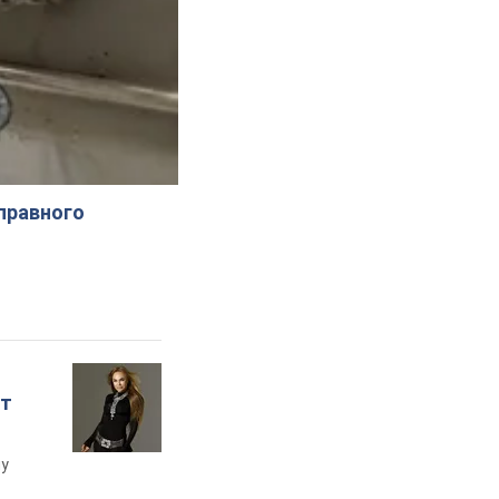
справного
ет
му