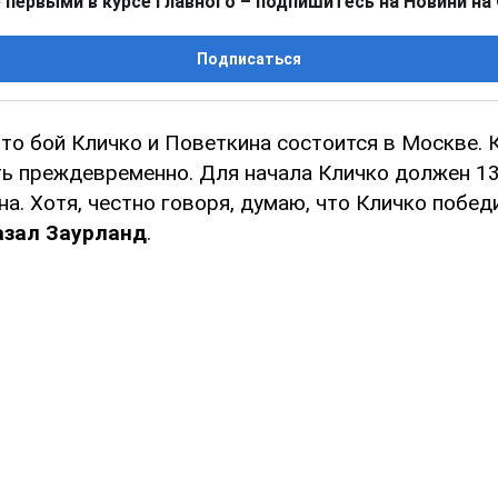
 первыми в курсе главного – подпишитесь на Новини на
Подписаться
то бой Кличко и Поветкина состоится в Москве. 
ть преждевременно. Для начала Кличко должен 1
а. Хотя, честно говоря, думаю, что Кличко побед
азал Заурланд
.