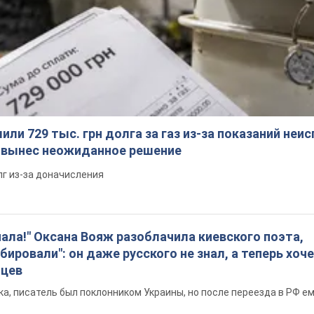
ли 729 тыс. грн долга за газ из-за показаний неи
я вынес неожиданное решение
лг из-за доначисления
пала!" Оксана Вояж разоблачила киевского поэта,
бировали": он даже русского не знал, а теперь хоч
нцев
а, писатель был поклонником Украины, но после переезда в РФ е