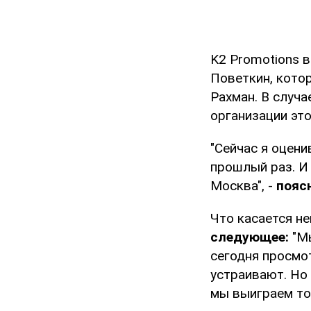
K2 Promotions в
Поветкин, кото
Рахман. В случа
организации это
"Сейчас я оцен
прошлый раз. И
Москва", -
пояс
Что касается н
следующее:
"Мы
сегодня просмот
устраивают. Но
мы выиграем то