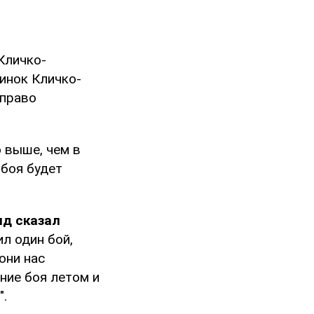
 Кличко-
инок Кличко-
 право
 выше, чем в
 боя будет
нд сказал
л один бой,
они нас
ние боя летом и
".