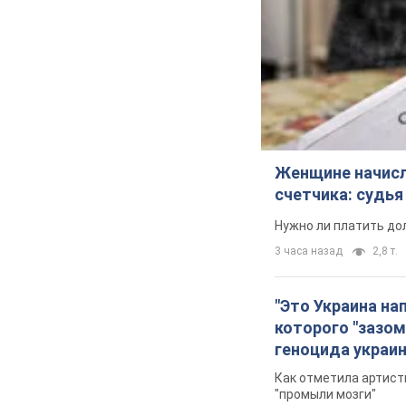
Женщине начисли
счетчика: судь
Нужно ли платить до
3 часа назад
2,8 т.
"Это Украина на
которого "зазом
геноцида украи
Как отметила артистк
"промыли мозги"