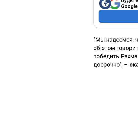
Будьте
Google
"Мы надеемся, ч
об этом говори
победить Рахман
досрочно", –
ск