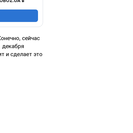
 OBOZ.UA в
Конечно, сейчас
3 декабря
ит и сделает это