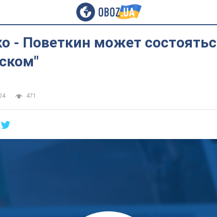
о - Поветкин может состоятьс
ском"
04
471