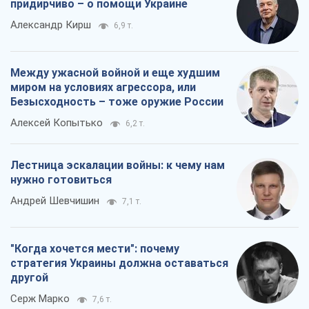
придирчиво – о помощи Украине
Александр Кирш
6,9 т.
Между ужасной войной и еще худшим
миром на условиях агрессора, или
Безысходность – тоже оружие России
Алексей Копытько
6,2 т.
Лестница эскалации войны: к чему нам
нужно готовиться
Андрей Шевчишин
7,1 т.
"Когда хочется мести": почему
стратегия Украины должна оставаться
другой
Серж Марко
7,6 т.