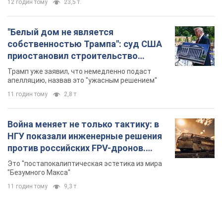
12 годин тому
23,5 т.
"Белый дом не является
собственностью Трампа": суд США
приостановил строительство
бального зала стоимостью 400 млн
Трамп уже заявил, что немедленно подаст
долларов
апелляцию, назвав это "ужасным решением"
11 годин тому
2,8 т.
Война меняет не только тактику: в
НГУ показали инженерные решения
против российских FPV-дронов.
Фото
Это "постапокалиптическая эстетика из мира
"Безумного Макса"
11 годин тому
9,3 т.