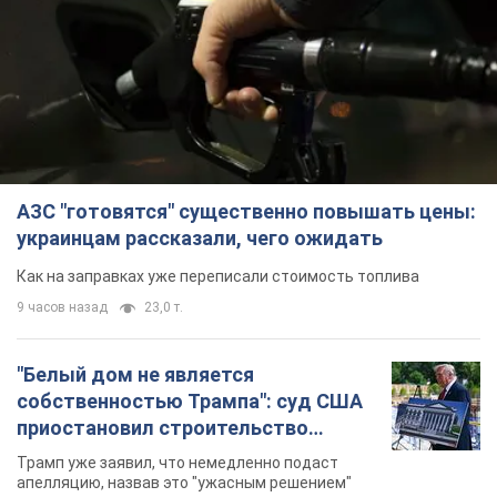
АЗС "готовятся" существенно повышать цены:
украинцам рассказали, чего ожидать
Как на заправках уже переписали стоимость топлива
9 часов назад
23,0 т.
"Белый дом не является
собственностью Трампа": суд США
приостановил строительство
бального зала стоимостью 400 млн
Трамп уже заявил, что немедленно подаст
долларов
апелляцию, назвав это "ужасным решением"