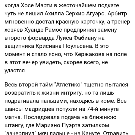
когда Хосе Марти в жесточайшем подкате
чуть не лишил Ахилла Серхио Агуэро. Арбитр
мгновенно достал красную карточку, а тренер
хозяев Хуанде Рамос предпринял замену
второго форварда Луиса Фабиану на
защитника Крисиана Поульсена. В это
момент и стало ясно, что Кержакова на поле
в этот вечер увидеть, скорее всего, не
удастся.
Весь второй тайм "Атлетико" тщетно пытался
возвратить к жизни интригу, но та лишь
подрагивала пальцами, находясь в коме. Все
шансы мадридцев потухли на 74-й минуте
матча. Последовала подача на ближнюю
штангу, где Мариано Пуэрта затылком
"зачерпнул" мяч дальше - на Кануте. Отравить