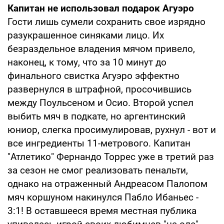
Капитан не использовал подарок Агуэро
Гости лишь сумели сохранить свое изрядно
разукрашенное синяками лицо. Их
безраздельное владения мячом привело,
наконец, к тому, что за 10 минут до
финального свистка Агуэро эффектно
развернулся в штрафной, просочившись
между Поульсеном и Осио. Второй успел
выбить мяч в подкате, но аргентинский
юниор, слегка просимулировав, рухнул - вот и
все ингредиенты 11-метрового. Капитан
"Атлетико" Фернандо Торрес уже в третий раз
за сезон не смог реализовать пенальти,
однако на отраженный Андреасом Палопом
мяч коршуном накинулся Пабло Ибаньес -
3:1! В оставшееся время местная публика