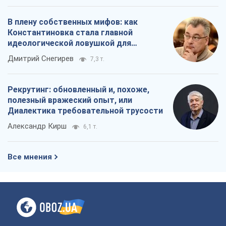
В плену собственных мифов: как
Константиновка стала главной
идеологической ловушкой для
российских оккупантов
Дмитрий Снегирев
7,3 т.
Рекрутинг: обновленный и, похоже,
полезный вражеский опыт, или
Диалектика требовательной трусости
Александр Кирш
6,1 т.
Все мнения