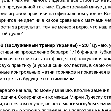
уба. У них нет явного лидера, а все строится на 
ело продуманной тактике. Единственный минус для
твие игровой практики на официальном уровне. В
рингов не идет ни в какое сравнеие с матчами че
ости за результат, тем не менее я верю, что наш
той дуэле".
В (заслуженный тренер Украины) - 2:0
"Думаю, у
ктивы на преодоление барьера 1/16 финала Кубк
 нельзя не отметить тот факт, что французская к
вую практику (а украинский коллектив, в свою о
нные контрольные матчи горняков и показанная в 
мотреть в будущее с оптимизмом.
Первого канала, по моему мнению, вполне заменил
единки. Соперниками команды Мирчи Луческу ст
, во всяком случае, не чета многим клубам чемпи
говорить о хорошо проведенной подготовке к Куб