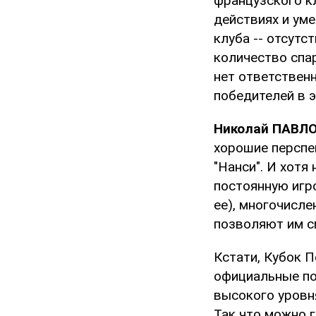
французского кл
действиях и ум
клуба -- отсутс
количество спар
нет ответственн
победителей в э
Николай ПАВЛО
хорошие перспе
"Нанси". И хотя
постоянную игро
ее), многочисле
позволяют им с
Кстати, Кубок 
официальные по
высокого уровня
Так что можно 