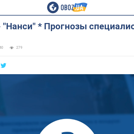
- "Нанси" * Прогнозы специали
40
279