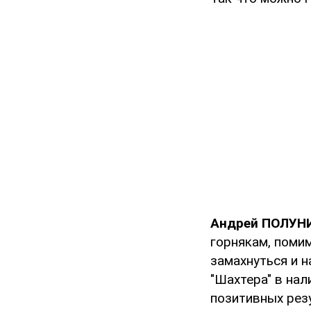
Андрей ПОЛУНИ
горнякам, помим
замахнуться и н
"Шахтера" в нал
позитивных резу