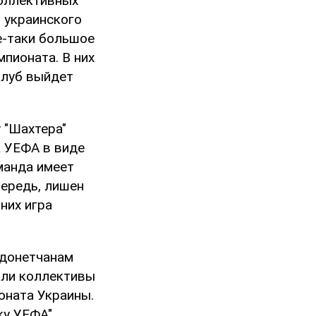
коллективных
 украинского
се-таки большое
мпионата. В них
 клуб выйдет
 "Шахтера"
а УЕФА в виде
оманда имеет
чередь, лишен
них игра
 донетчанам
али коллективы
оната Украины.
ку УЕФА".