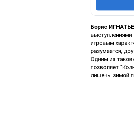
Борис ИГНАТЬЕВ
выступлениями д
игровым характе
разумеется, дру
Одним из таковы
позволяет "Кол
лишены зимой п