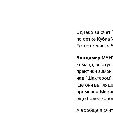
Однако за счет 
по сетке Кубка
Естественно, я 
Владимир МУНТ
команд, выступа
практики зимой
над "Шахтером".
где они выгляде
временем Мирча
еще более хоро
А вообще я счи