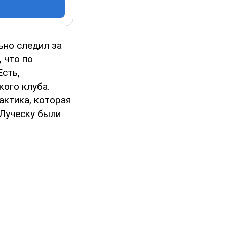
ьно следил за
 что по
Есть,
кого клуба.
актика, которая
 Луческу были