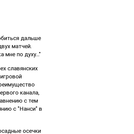
робиться дальше
вух матчей.
мне по духу..."
сех славянских
 игровой
преимущество
ервого канала,
равнению с тем
нию с "Нанси" в
досадные осечки