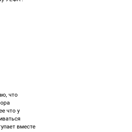
аю, что
пора
ее что у
биваться
тупает вместе