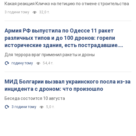
небоскреба "московского верующего"
Какая реакция Кличко на петицию по отмене строительства
3 години тому
32,0 т.
Армия РФ выпустила по Одессе 11 ракет
различных типов и до 100 дронов: горели
исторические здания, есть пострадавшие.
Фото и видео
Для террора враг применил ракеты и дроны
годину тому
54,4 т.
МИД Болгарии вызвал украинского посла из-за
инцидента с дроном: что произошло
Беседа состоится 10 августа
3 години тому
5,0 т.