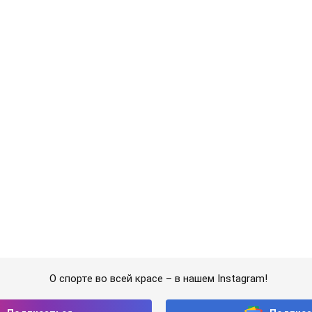
краинским учителям повысят зарплаты: Корецкий р
шением зарплат педагогам правительство объявило об увеличен
 т.
ических ракет перехватила украинская ПВО в июле
вали цифру
тала в условиях дефицита ракет-перехватчиков
ерез суд изменила свою пенсию, на которую ранее
олько получала певица