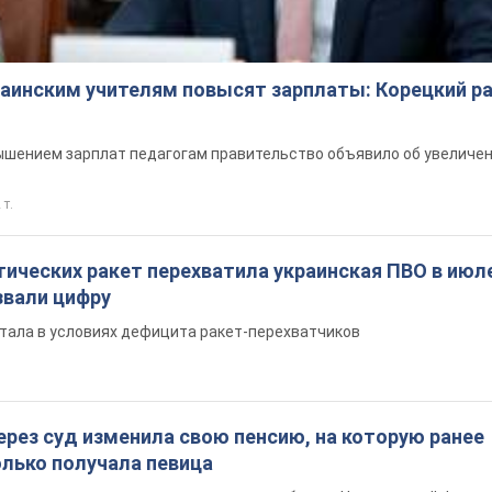
ий корпус создает для российских оккупантов на 
итический дискомфорт: как это удалось
ет в кризис для всей группировки