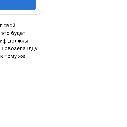
т свой
 это будет
алиф должны
и новозеландцу
 к тому же