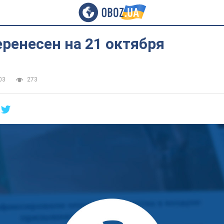
еренесен на 21 октября
03
273