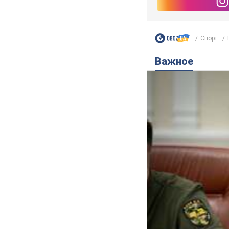
В выплату не была в
через 9 часов
TOP NEWS