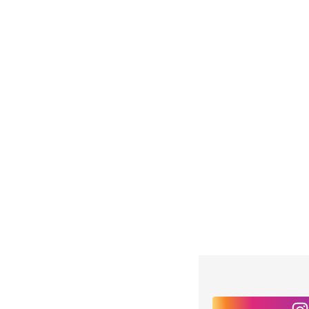
С 1 сентября у
подробности
Одновременно с повы
стипендий
7.08.2026 00:29
12,2
Сколько баллист
Минобороны наз
Украинская ПВО рабо
4 часа назад
6,4 т.
Аурика Ротару ч
жаловалась: ск