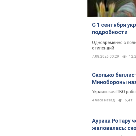
Третий армейск
направлении кр
Сейчас это перераста
3 часа назад
33,7 т.