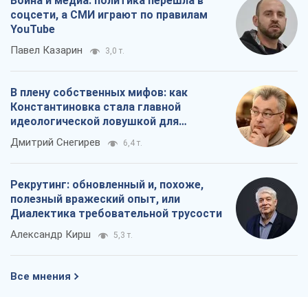
Война и медиа: политика перешла в
соцсети, а СМИ играют по правилам
YouTube
Павел Казарин
3,0 т.
В плену собственных мифов: как
Константиновка стала главной
идеологической ловушкой для
российских оккупантов
Дмитрий Снегирев
6,4 т.
Рекрутинг: обновленный и, похоже,
полезный вражеский опыт, или
Диалектика требовательной трусости
Александр Кирш
5,3 т.
Все мнения