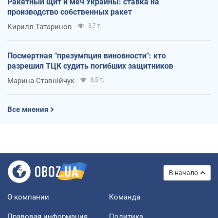
Ракетный щит и меч Украины: ставка на
производство собственных ракет
Кирилл Татаринов
3,7 т.
Посмертная "презумпция виновности": кто
разрешил ТЦК судить погибших защитников
Марина Ставнійчук
8,5 т.
Все мнения
В начало
О компании
Команда
Правовая информация
Политика