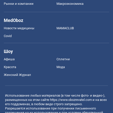
Рынки и компании
Mакроэкономика
MedOboz
Новости медицины
MAMACLUB
Covid
Шоу
Афиша
Сплетни
Красота
Мода
Женский Журнал
Использование любых материалов (в том числе фото- и видео-),
размещенных на этом сайте
https://www.obozrevatel.com
и на всех
его поддоменах, в любом виде строго запрещено.
Разрешается использование при получении письменного
разрешения на их использование и при условии обязательной