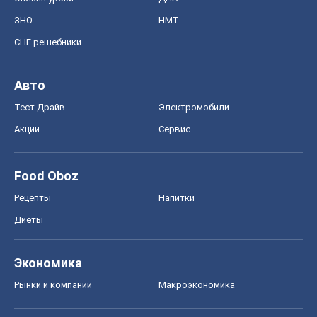
Food Oboz
Рецепты
Напитки
Диеты
Экономика
Рынки и компании
Mакроэкономика
MedOboz
Новости медицины
MAMACLUB
Шоу
Афиша
Сплетни
Красота
Мода