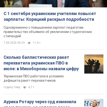
Сколько баллистических ракет
перехватила украинская ПВО в
июле: в Минобороны назвали цифру
Украинская ПВО работала в условиях
дефицита ракет-перехватчиков
годину тому
4,7 т.
Аурика Ротару через суд изменила
свою пенсию, на которую ранее
жаловалась: сколько получала
певица
В выплату не была включена зарплата
артистки за время работы в Черновицкой
филармонии
за 12 годин