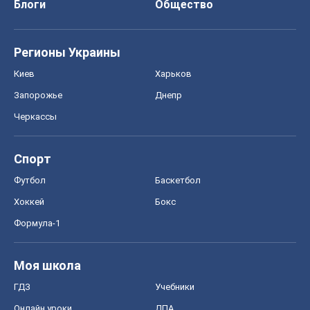
Спорт
Футбол
Баскетбол
Хоккей
Бокс
Формула-1
Моя школа
ГДЗ
Учебники
Онлайн уроки
ДПА
ЗНО
НМТ
СНГ решебники
Авто
Тест Драйв
Электромобили
Акции
Сервис