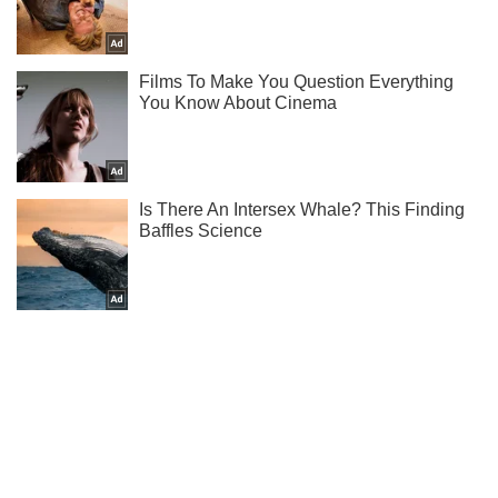
О новых секс-скандалах с Роналду и Неймаром читай у
нас в Telegram!
Подписаться
Подписаться