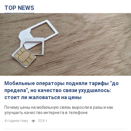
Мобильные операторы подняли тарифы "до
предела", но качество связи ухудшилось:
стоит ли жаловаться на цены
Почему цены на мобильную связь выросли в разы и как
улучшить качество интернета в телефоне
4 години тому
33,8 т.
"Работаем над тем, чтобы получить
комплекты с ракетами для ПВО": Зеленский
заслушал доклад Драпатого и объявил о
новых мерах
В частности, он обсудил с главнокомандующим кадровые
вопросы в украинской армии
2 години тому
987