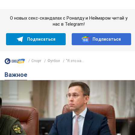
Спорт
Футбол
"Я это на...
Важное
С 1 сентября украинским учителям повысят
зарплаты: Корецкий раскрыл подробности
Одновременно с повышением зарплат педагогам
правительство объявило об увеличении студенческих
стипендий
7.08.2026 00:29
11,4 т.