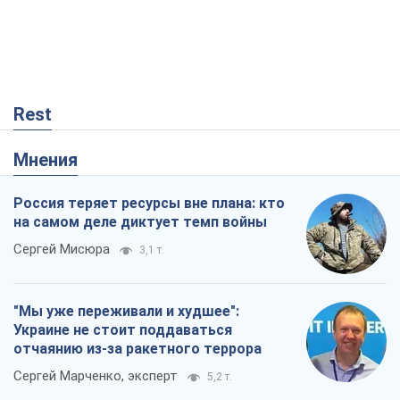
Россия теряет ресурсы вне плана: кто
на самом деле диктует темп войны
Сергей Мисюра
3,1 т.
"Мы уже переживали и худшее":
Украине не стоит поддаваться
отчаянию из-за ракетного террора
Сергей Марченко, эксперт
5,2 т.
КНДР как катализатор войны, или О
новом этапе российско-
северокорейского союза
Алексей Кущ
204